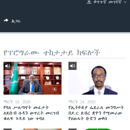
ቀጥተኛ መገናኛ
ቋንቋዎች
አጋሩ
የፕሮግራሙ ተከታታይ ክፍሎች
ማርች 14, 2025
ማርች 14, 2025
የባለ ሥልጣናት መፈታት
የኢትዮጵያ ፌደራል መንግሥት
ለደቡብ ሱዳን ውጥረት መርገብ
በዶ.ር ደብረ ጽዮን የሚመራው
ቁልፍ ጉዳይ ነው ተባለ
የህወሓት ቡድን ወቀሰ