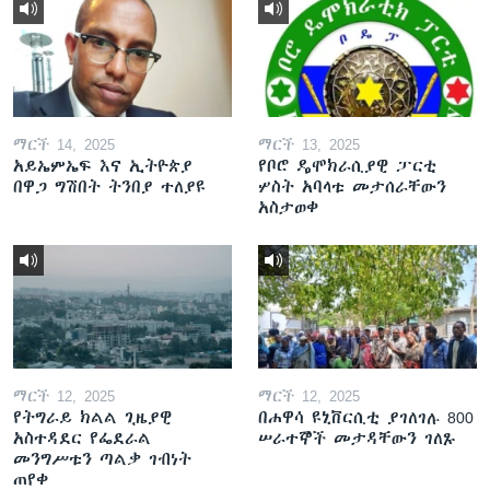
ማርች 14, 2025
ማርች 13, 2025
አይኤምኤፍ እና ኢትዮጵያ
የቦሮ ዴሞክራሲያዊ ፓርቲ
በዋጋ ግሽበት ትንበያ ተለያዩ
ሦስት አባላቱ መታሰራቸውን
አስታወቀ
ማርች 12, 2025
ማርች 12, 2025
የትግራይ ክልል ጊዜያዊ
በሐዋሳ ዩኒቨርሲቲ ያገለገሉ 800
አስተዳደር የፌደራል
ሠራተኞች መታዳቸውን ገለጹ
መንግሥቱን ጣልቃ ገብነት
ጠየቀ