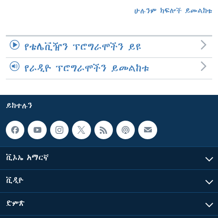
ሁሉንም ክፍሎች ይመልከቱ
የቴሌቪዥን ፕሮግራሞችን ይዩ
የራዲዮ ፕሮግራሞችን ይመልከቱ
ይከተሉን
ቪኦኤ አማርኛ
ቪዲዮ
ድምጽ