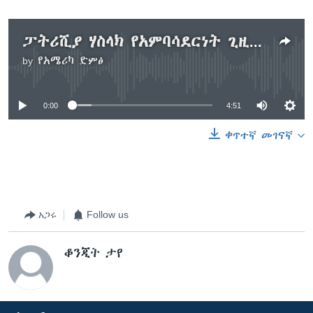
ፓትሪሺያ ሃስላክ የአምባሳደርነት ጊዚያቸውን አጠናቀቁ
by
የአሜሪካ ድምፅ
No media source currently available
0:00
4:51
ቀጥተኛ መገናኛ
አጋሩ
Follow us
ቆንጂት ታየ