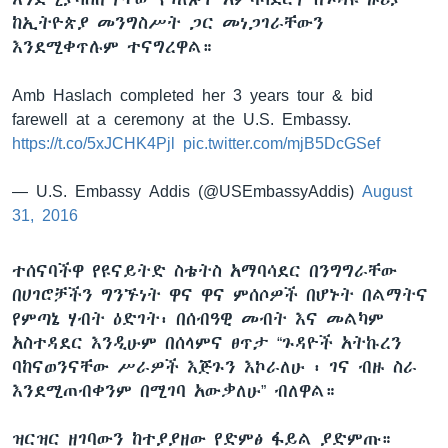
ከኢትዮጵያ መንግስሥት ጋር መነጋገራቸውን
እንደሚቀጥሉም ተናግረዋል።
Amb Haslach completed her 3 years tour & bid
farewell at a ceremony at the U.S. Embassy.
https://t.co/5xJCHK4Pjl
pic.twitter.com/mjB5DcGSef
— U.S. Embassy Addis (@USEmbassyAddis)
August
31, 2016
ተሰናባችዋ የዩናይትድ ስቴትስ አማባሳደር በንግግራቸው
በሀገሮቻችን ግንኙነት ዋና ዋና ምሰሶዎች በሆኑት በልማትና
የምጣኔ ሃብት ዕድገት፡ በሰብዓዊ መብት እና መልካም
አስተዳደር እንዲሁም በሰላምና ፀጥታ “ጉዳዮች አትኩረን
ባከናወንናቸው ሥራዎች እጅጉን እኮራለሁ ፡ ገና ብዙ ስራ
እንደሚጠብቀንም በሚገባ አውቃለሁ” ብለዋል።
ዝርዝር ዘገባውን ከተያያዘው የድምፅ ፋይል ያድምጡ።