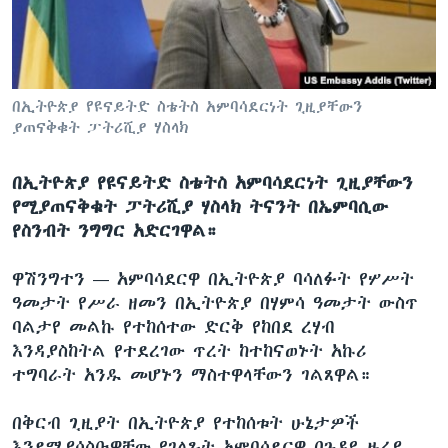
ቋንቋዎች
በኢትዮጵያ የዩናይትድ ስቴትስ አምባሳደርነት ጊዚያቸውን
ያጠናቅቁት ፓትሪሺያ ሃስላክ
በኢትዮጵያ የዩናይትድ ስቴትስ አምባሳደርነት ጊዚያቸውን
የሚያጠናቅቁት ፓትሪሺያ ሃስላክ ትናንት በኤምባሲው
የስንብት ንግግር አድርገዋል።
ዋሽንግተን —
አምባሳደርዋ በኢትዮጵያ ባሳለፉት የሦሥት
ዓመታት የሥራ ዘመን በኢትዮጵያ በሃምሳ ዓመታት ውስጥ
ባልታየ መልኩ የተከሰተው ድርቅ የከበደ ረሃብ
እንዳያስከትል የተደረገው ጥረት ከተከናወኑት አኩሪ
ተግባራት አንዱ መሆኑን ማስተዋላቸውን ገልጸዋል።
በቅርብ ጊዚያት በኢትዮጵያ የተከሰቱት ሁኔታዎች
እንደሚያሳስቡዋቸው የገለጹት አምባሳደርዋ በጉዳዩ ዙሪያ