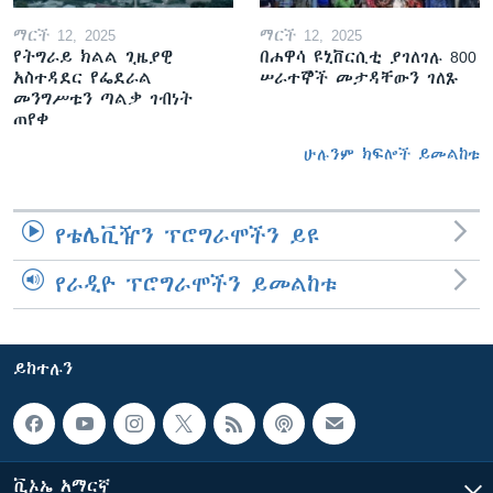
ማርች 12, 2025
ማርች 12, 2025
የትግራይ ክልል ጊዜያዊ
በሐዋሳ ዩኒቨርሲቲ ያገለገሉ 800
አስተዳደር የፌደራል
ሠራተኞች መታዳቸውን ገለጹ
መንግሥቱን ጣልቃ ገብነት
ጠየቀ
ሁሉንም ክፍሎች ይመልከቱ
የቴሌቪዥን ፕሮግራሞችን ይዩ
የራዲዮ ፕሮግራሞችን ይመልከቱ
ይከተሉን
ቪኦኤ አማርኛ