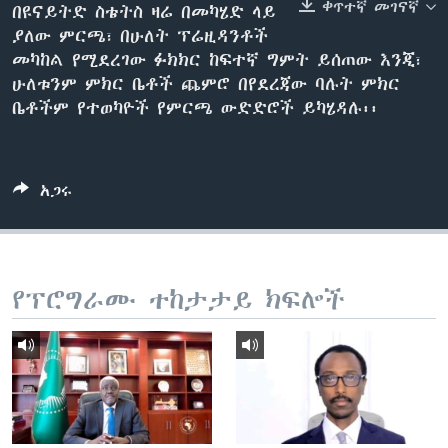
ቀጥተኛ መገናኛ
በዩናይትድ ስቴትስ ዛሬ በመካሄድ ላይ
ያለው ምርጫ፣ በሁለት ፕሬዚዳንቶች
መካከል የሚደረገው ፉክክር ከፍተኛ ግምት ይሰጠው እንጂ፣
ቋንቋዎች
ሁለቱንም ምክር ቤቶች ጨምሮ በየደረጃው ባሉት ምክር
ቤቶችም የተወካዮች የምርጫ ውድድሮች ይካሄዳሉ፡፡
አጋሩ
የፕሮግራሙ ተከታታይ ክፍሎች