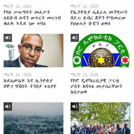
ማርች 14, 2025
ማርች 14, 2025
የባለ ሥልጣናት መፈታት
የኢትዮጵያ ፌደራል መንግሥት
ለደቡብ ሱዳን ውጥረት መርገብ
በዶ.ር ደብረ ጽዮን የሚመራው
ቁልፍ ጉዳይ ነው ተባለ
የህወሓት ቡድን ወቀሰ
ማርች 14, 2025
ማርች 13, 2025
አይኤምኤፍ እና ኢትዮጵያ
የቦሮ ዴሞክራሲያዊ ፓርቲ
በዋጋ ግሽበት ትንበያ ተለያዩ
ሦስት አባላቱ መታሰራቸውን
አስታወቀ