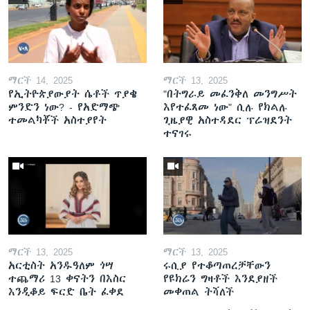
ማርች 14, 2025
ማርች 13, 2025
የኢትዮጵያውያት ሴቶች ጥያቄ
"በትግራይ መፈንቅለ መንግሥት
ምንድን ነው? - የአድማጭ
እየተፈጸመ ነው" ሲሉ የክልሉ
ተመልካቾች አስተያየት
ጊዜያዊ አስተዳደር ፕሬዝደንት
ተናገሩ
ማርች 13, 2025
ማርች 13, 2025
አርቲስት አንዱዓለም ጎሣ
ሩሲያ የተቆጣጠረቻቸውን
ተጨማሪ 13 ቀናትን በእስር
የዩክሬን ግዛቶች እንደያዘች
እንዲቆይ ፍርድ ቤት ፈቀደ
መቀጠል ትሻለች