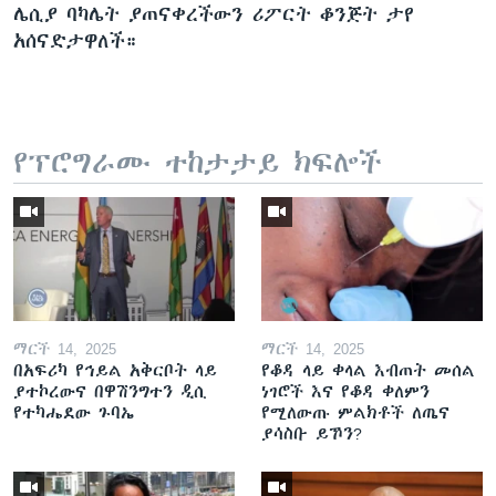
ሌሲያ ባካሌት ያጠናቀረችውን ሪፖርት ቆንጅት ታየ
አሰናድታዋለች።
የፕሮግራሙ ተከታታይ ክፍሎች
ማርች 14, 2025
ማርች 14, 2025
በአፍሪካ የኅይል አቅርቦት ላይ
የቆዳ ላይ ቀላል እብጠት መሰል
ያተኮረውና በዋሽንግተን ዲሲ
ነገሮች እና የቆዳ ቀለምን
የተካሔደው ጉባኤ
የሚለውጡ ምልክቶች ለጤና
ያሳስቡ ይኾን?