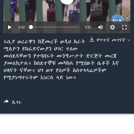
ቋንቋዎች
0:00
5:52
ቀጥተኛ መገናኛ
ሩሲያ ወረራዋን ከጀመረች ወዲህ አራት
ሚሊዮን ዩክሬይናውያን ሀገር ጥለው
መሰደዳቸውን የተባበሩት መንግሥታት ድርጅት መረጃ
ያመለክታል። ከስደተኞቹ መካከል የሚበዙት ሴቶች እና
ህጻናት ናቸው። ህገ ወጥ የሰዎች አስተላላፊዎችም
የሚያነጣጥሩትም እነርሱ ላይ ነው።
አጋሩ