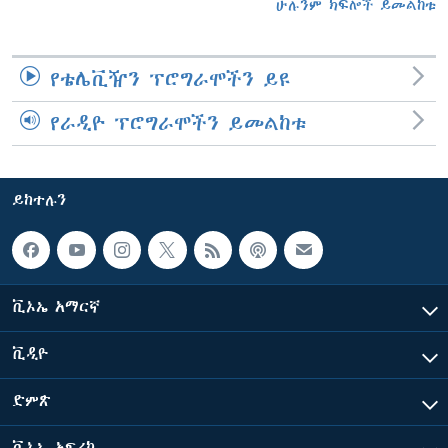
ሁሉንም ክፍሎች ይመልከቱ
የቴሌቪዥን ፕሮግራሞችን ይዩ
የራዲዮ ፕሮግራሞችን ይመልከቱ
ይከተሉን
ቪኦኤ አማርኛ
ቪዲዮ
ድምጽ