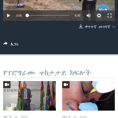
0:00
6:30
ቋንቋዎች
ቀጥተኛ መገናኛ
አጋሩ
የፕሮግራሙ ተከታታይ ክፍሎች
ማርች 14, 2025
ማርች 14, 2025