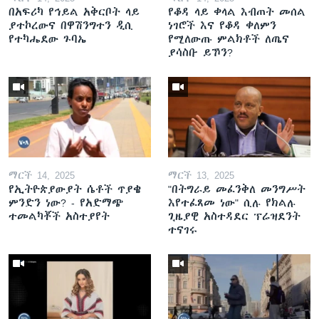
በአፍሪካ የኅይል አቅርቦት ላይ
የቆዳ ላይ ቀላል እብጠት መሰል
ያተኮረውና በዋሽንግተን ዲሲ
ነገሮች እና የቆዳ ቀለምን
የተካሔደው ጉባኤ
የሚለውጡ ምልክቶች ለጤና
ያሳስቡ ይኾን?
ማርች 14, 2025
ማርች 13, 2025
የኢትዮጵያውያት ሴቶች ጥያቄ
"በትግራይ መፈንቅለ መንግሥት
ምንድን ነው? - የአድማጭ
እየተፈጸመ ነው" ሲሉ የክልሉ
ተመልካቾች አስተያየት
ጊዜያዊ አስተዳደር ፕሬዝደንት
ተናገሩ