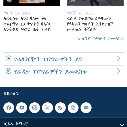
ማርች 13, 2025
ማርች 13, 2025
አርቲስት አንዱዓለም ጎሣ
ሩሲያ የተቆጣጠረቻቸውን
ተጨማሪ 13 ቀናትን በእስር
የዩክሬን ግዛቶች እንደያዘች
እንዲቆይ ፍርድ ቤት ፈቀደ
መቀጠል ትሻለች
ሁሉንም ክፍሎች ይመልከቱ
የቴሌቪዥን ፕሮግራሞችን ይዩ
የራዲዮ ፕሮግራሞችን ይመልከቱ
ይከተሉን
ቪኦኤ አማርኛ