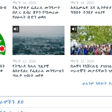
ማርች 14, 2025
ማርች 14, 2025
ደቡብ
የኢትዮጵያ ፌደራል መንግሥት
አይኤምኤፍ እና ኢትዮጵያ
በዶ.ር ደብረ ጽዮን የሚመራው
ግሽበት ትንበያ ተለያዩ
የህወሓት ቡድን ወቀሰ
ማርች 12, 2025
ማርች 12, 2025
ስት
የትግራይ ክልል ጊዜያዊ
በሐዋሳ ዩኒቨርሲቲ ያገለገሉ
ወቀ
አስተዳደር የፌደራል መንግሥቱን
ሠራተኞች መታዳቸውን ገ
ጣልቃ ገብነት ጠየቀ
ሁሉንም ክፍሎች ይ
ራሞችን ይዩ