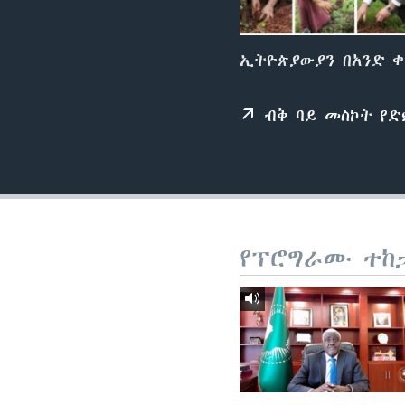
ኢትዮጵያውያን በአንድ ቀ
ብቅ ባይ መስኮት የ
የፕሮግራሙ ተከ