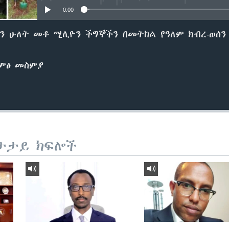
0:00
ን ሁለት መቶ ሚሊዮን ችግኞችን በመትከል የዓለም ክብረ-ወሰን
ድምፅ መስምያ
ታታይ ክፍሎች