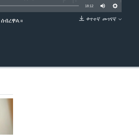
18:12
ቀጥተኛ መገናኛ
 ሰብረዋል።
EMBED