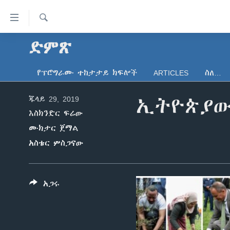
በቀላሉ
የመሥሪያ
ማገናኛዎች
ፈልግ
ድምጽ
ዜና
ወደ
ኑሮ በጤንነት
ኢትዮጵያ
ዋናው
የፕሮግራሙ ተከታታይ ክፍሎች
ARTICLES
ስለ…
ይዘት
ጋቢና ቪኦኤ
አፍሪካ
እለፍ
ጁላይ 29, 2019
ኢትዮጵያው
ከምሽቱ ሦስት ሰዓት የአማርኛ ዜና
ዓለምአቀፍ
ወደ
እስክንድር ፍሬው
ዋናው
ቪዲዮ
አሜሪካ
ይዘት
ሙክታር ጀማል
የፎቶ መድብሎች
መካከለኛው ምሥራቅ
እለፍ
አስቴር ምስጋናው
ወደ
ክምችት
ዋናው
ይዘት
አጋሩ
እለፍ