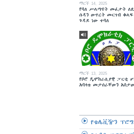
ማርች 14, 2025
የባለ ሥልጣናት መፈታት ለ
ሱዳን ውጥረት መርገብ ቁልፍ
ጉዳይ ነው ተባለ
ማርች 13, 2025
የቦሮ ዴሞክራሲያዊ ፓርቲ ሦ
አባላቱ መታሰራቸውን አስታ
የቴሌቪዥን ፕሮግ