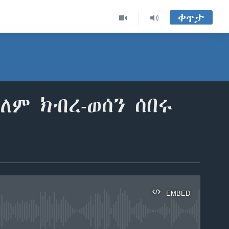
ቀጥታ
ም ክብረ-ወሰን ሰበሩ
EMBED
able