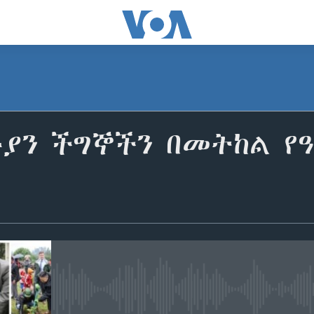
ያን ችግኞችን በመትከል የዓለ
No media source currently avail