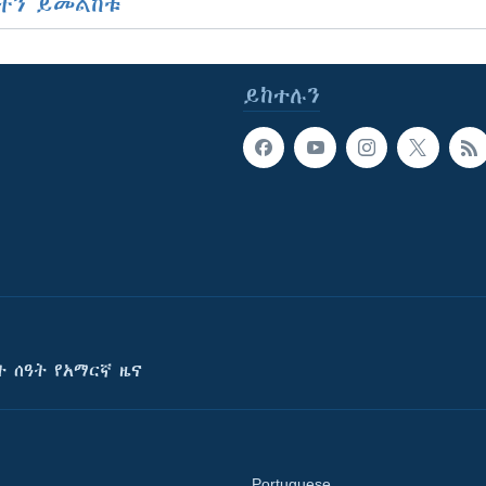
ችን ይመልከቱ
ይከተሉን
ት ሰዓት የአማርኛ ዜና
Portuguese