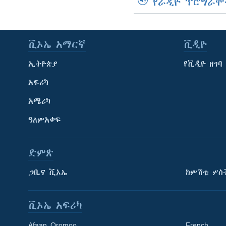
የራዲዮ ፕሮግራሞ
ቪኦኤ አማርኛ
ቪዲዮ
ኢትዮጵያ
የቪዲዮ ዘገባ
አፍሪካ
አሜሪካ
ዓለምአቀፍ
ድምጽ
ጋቢና ቪኦኤ
ከምሽቱ ሦስ
ቪኦኤ አፍሪካ
Afaan Oromoo
French