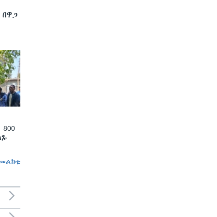
 በዋጋ
 800
ለጹ
መልከቱ