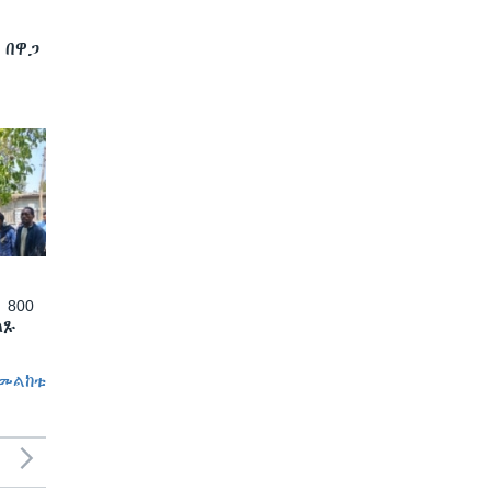
 በዋጋ
 800
ለጹ
መልከቱ