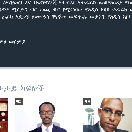
 ለማዘመን እና በቴክኖሎጂ የተደገፈ የትራፊክ መቆጣጠሪያ ማዕ
በ835 ሚሊዮን ብር ወጪ ብር የሚገነባው የአዲስ አበባ ትራፊክ
ትራፊክ አደጋን ለመቀነስ ዋነኛው መፍትሔ መሆኑን የአዲስ አበባ
ድምፅ መስምያ
ታታይ ክፍሎች