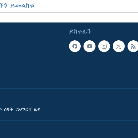
ችን ይመልከቱ
ይከተሉን
ት ሰዓት የአማርኛ ዜና