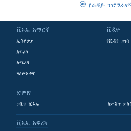
የራዲዮ ፕሮግራሞ
ቪኦኤ አማርኛ
ቪዲዮ
ኢትዮጵያ
የቪዲዮ ዘገባ
አፍሪካ
አሜሪካ
ዓለምአቀፍ
ድምጽ
ጋቢና ቪኦኤ
ከምሽቱ ሦስ
ቪኦኤ አፍሪካ