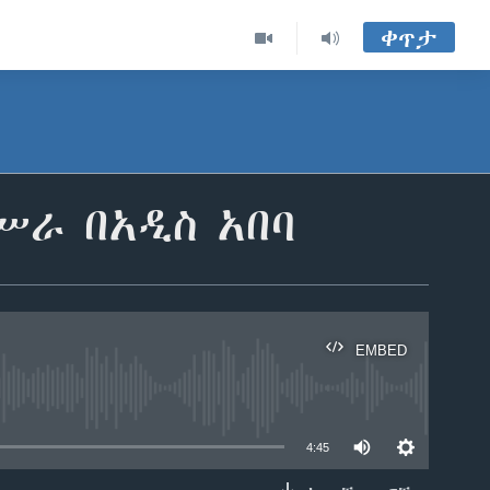
ቀጥታ
ሥራ በአዲስ አበባ
EMBED
able
4:45