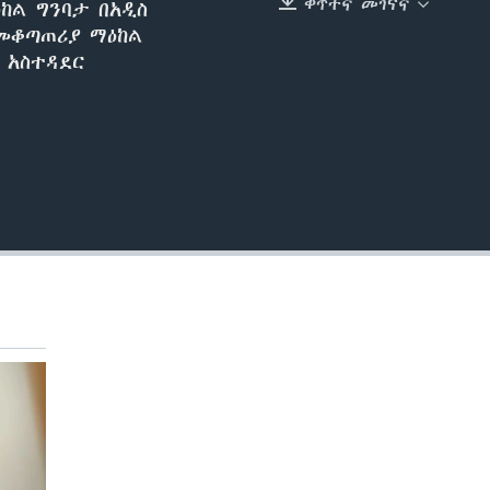
ቀጥተኛ መገናኛ
ከል ግንባታ በአዲስ
EMBED
 መቆጣጠሪያ ማዕከል
 አስተዳደር