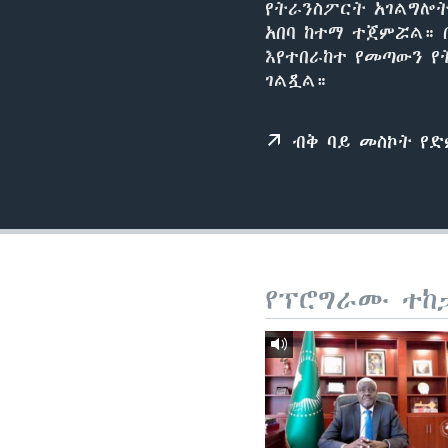
የትራንስፖርት አገልግሎት
አበባ ከተማ ተጀምሯል። 
እየተበራከተ የመጣውን የ
ገልጿል።
ብቅ ባይ መስኮት የ
የፕሮግራሙ ተከ