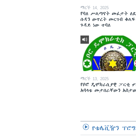
ማርች 14, 2025
የባለ ሥልጣናት መፈታት ለ
ሱዳን ውጥረት መርገብ ቁልፍ
ጉዳይ ነው ተባለ
ማርች 13, 2025
የቦሮ ዴሞክራሲያዊ ፓርቲ ሦ
አባላቱ መታሰራቸውን አስታ
የቴሌቪዥን ፕሮግ