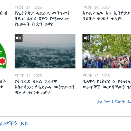
ማርች 14, 2025
ማርች 14, 2025
ደቡብ
የኢትዮጵያ ፌደራል መንግሥት
አይኤምኤፍ እና ኢትዮጵያ
በዶ.ር ደብረ ጽዮን የሚመራው
ግሽበት ትንበያ ተለያዩ
የህወሓት ቡድን ወቀሰ
ማርች 12, 2025
ማርች 12, 2025
ስት
የትግራይ ክልል ጊዜያዊ
በሐዋሳ ዩኒቨርሲቲ ያገለገሉ
ወቀ
አስተዳደር የፌደራል መንግሥቱን
ሠራተኞች መታዳቸውን ገ
ጣልቃ ገብነት ጠየቀ
ሁሉንም ክፍሎች ይ
ራሞችን ይዩ