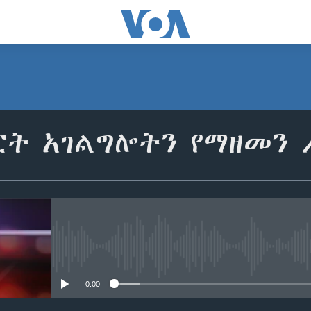
ርት አገልግሎትን የማዘመን 
No media source currently avail
0:00