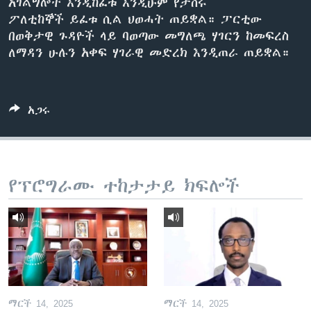
አገልግሎት እንዲከፈቱ እንዲሁም የታሰሩ
ፖለቲከኞች ይፈቱ ሲል ህወሓት ጠይቋል። ፓርቲው
በወቅታዊ ጉዳዮች ላይ ባወጣው መግለጫ ሃገርን ከመፍረስ
ቋንቋዎች
ለማዳን ሁሉን አቀፍ ሃገራዊ መድረክ እንዲጠራ ጠይቋል።
አጋሩ
የፕሮግራሙ ተከታታይ ክፍሎች
ማርች 14, 2025
ማርች 14, 2025