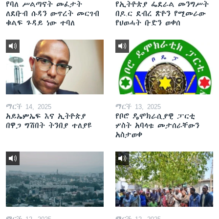
የባለ ሥልጣናት መፈታት
የኢትዮጵያ ፌደራል መንግሥት
ለደቡብ ሱዳን ውጥረት መርገብ
በዶ.ር ደብረ ጽዮን የሚመራው
ቁልፍ ጉዳይ ነው ተባለ
የህወሓት ቡድን ወቀሰ
ማርች 14, 2025
ማርች 13, 2025
አይኤምኤፍ እና ኢትዮጵያ
የቦሮ ዴሞክራሲያዊ ፓርቲ
በዋጋ ግሽበት ትንበያ ተለያዩ
ሦስት አባላቱ መታሰራቸውን
አስታወቀ
ማርች 12, 2025
ማርች 12, 2025