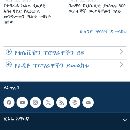
የትግራይ ክልል ጊዜያዊ
በሐዋሳ ዩኒቨርሲቲ ያገለገሉ 800
አስተዳደር የፌደራል
ሠራተኞች መታዳቸውን ገለጹ
መንግሥቱን ጣልቃ ገብነት
ጠየቀ
ሁሉንም ክፍሎች ይመልከቱ
የቴሌቪዥን ፕሮግራሞችን ይዩ
የራዲዮ ፕሮግራሞችን ይመልከቱ
ይከተሉን
ቪኦኤ አማርኛ