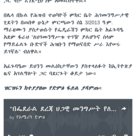
ጋር ብቻ እንደሚሆንም አመልክተዋል።
በሌላ በኩል የሕዝብ ተወካዮች ምክር ቤት ሕገመንግሥታዊ
ሂደትን በጠበቀ ሁኔታ ምርጫውን ሰኔ 3/2013 ዓ.ም.
ማራዘሙን ያስታወሱት የፌዴሬሽን ምክር ቤት አፈጉባዔ
አደም ፋራህ “ለህገመንግሥቱ ተገዥ ያልሆኑና ሰላም
የማይፈልጉ ቡድኖች ሕዝቡን የማወናበድ ሥራ እየሠሩ
ይገኛሉ” ብለዋል።
አፈጉባዔው ይህንን መልዕክታቸውን ያስተላለፉት ከኢትዮጵያ
ዜና አገልግሎት ጋር ባደርጉት ቆይታ ነው።
ዝርዝሩን ከተያያዘው የድምፅ ፋይል ያዳምጡ
።
"በፌደራል ደረጃ ህጋዊ መንግሥት የለም" - ህወሓት
by
የአሜሪካ ድምፅ
No media source currently available