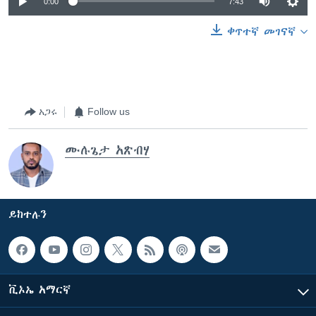
0:00
7:43
ቀጥተኛ መገናኛ
አጋሩ
Follow us
ሙሉጌታ አጽብሃ
ይከተሉን
ቪኦኤ አማርኛ