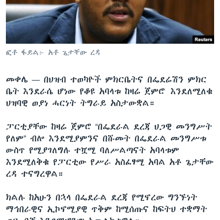
ቋንቋዎች
ፎቶ ፋይል፦ አቶ ጌታቸው ረዳ
መቀሌ —
በህዝብ ተወካዮች ምክርቤትና በፌደሬሽን ምክር
ቤት እንደራሴ ሆነው የቆዩ አባላቱ ከዛሬ ጀምሮ እንደለሚለቁ
ህዝባዊ ወያነ ሓርነት ትግራይ አስታውቋል።
ፓርቲያቸው ከዛሬ ጀምሮ “በፌደራል ደረጃ ህጋዊ መንግሥት
የለም” ብሎ እንደሚያምንና በሹመት በፌደራል መንግሥቱ
ውስጥ የሚያገለግሉ ተሿሚ ባለሥልጣናት አባላቱም
እንደሚለቅቁ የፓርቲው የሥራ አስፈፃሚ አባል አቶ ጌታቸው
ረዳ ተናግረዋል።
ክልሉ ከአሁን በኋላ በፌደራል ደረጃ የሚኖረው ግንኙነት
ማኅበራዊና ኢኮኖሚያዊ ጥቅም ከሚሰጡና ከፍትህ ተቋማት