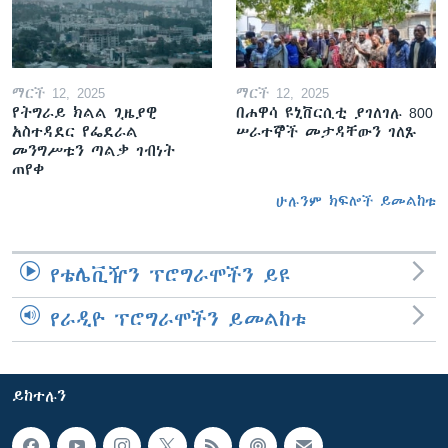
ማርች 12, 2025
ማርች 12, 2025
የትግራይ ክልል ጊዜያዊ
በሐዋሳ ዩኒቨርሲቲ ያገለገሉ 800
አስተዳደር የፌደራል
ሠራተኞች መታዳቸውን ገለጹ
መንግሥቱን ጣልቃ ገብነት
ጠየቀ
ሁሉንም ክፍሎች ይመልከቱ
የቴሌቪዥን ፕሮግራሞችን ይዩ
የራዲዮ ፕሮግራሞችን ይመልከቱ
ይከተሉን