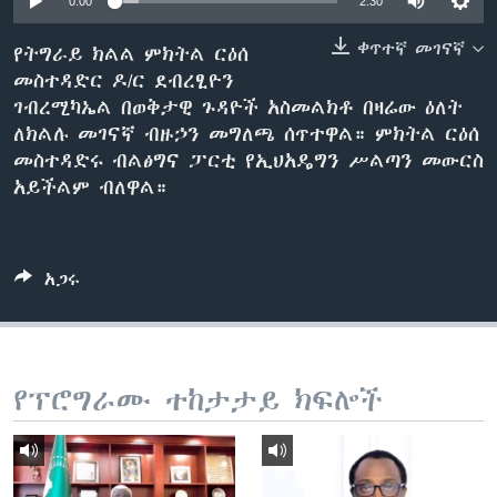
0:00
2:30
ቀጥተኛ መገናኛ
የትግራይ ክልል ምክትል ርዕሰ
መስተዳድር ዶ/ር ደብረፂዮን
ቋንቋዎች
ገብረሚካኤል በወቅታዊ ጉዳዮች አስመልክቶ በዛሬው ዕለት
ለክልሉ መገናኛ ብዙኃን መግለጫ ሰጥተዋል። ምክትል ርዕሰ
መስተዳድሩ ብልፅግና ፓርቲ የኢህአዴግን ሥልጣን መውርስ
አይችልም ብለዋል።
አጋሩ
የፕሮግራሙ ተከታታይ ክፍሎች