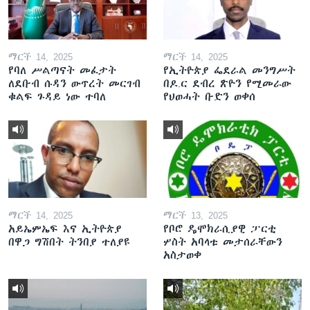
ማርች 14, 2025
ማርች 14, 2025
የባለ ሥልጣናት መፈታት
የኢትዮጵያ ፌደራል መንግሥት
ለደቡብ ሱዳን ውጥረት መርገብ
በዶ.ር ደብረ ጽዮን የሚመራው
ቁልፍ ጉዳይ ነው ተባለ
የህወሓት ቡድን ወቀሰ
ማርች 14, 2025
ማርች 13, 2025
አይኤምኤፍ እና ኢትዮጵያ
የቦሮ ዴሞክራሲያዊ ፓርቲ
በዋጋ ግሽበት ትንበያ ተለያዩ
ሦስት አባላቱ መታሰራቸውን
አስታወቀ