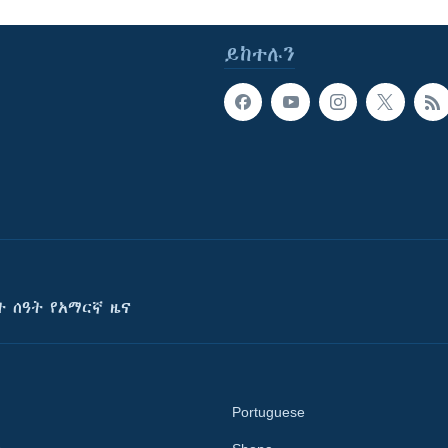
ይከተሉን
ት ሰዓት የአማርኛ ዜና
Portuguese