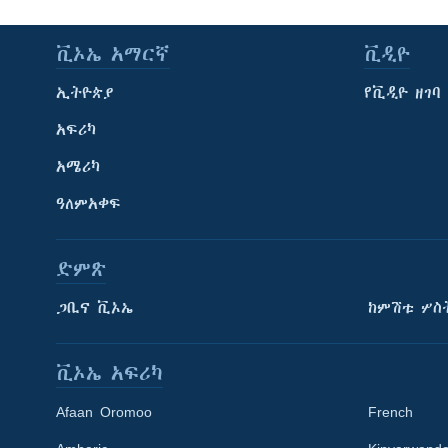
ቪኦኤ አማርኛ
ቪዲዮ
ኢትዮጵያ
የቪዲዮ ዘገባ
አፍሪካ
አሜሪካ
ዓለምአቀፍ
ድምጽ
ጋቢና ቪኦኤ
ከምሽቱ ሦስ
ቪኦኤ አፍሪካ
Afaan Oromoo
French