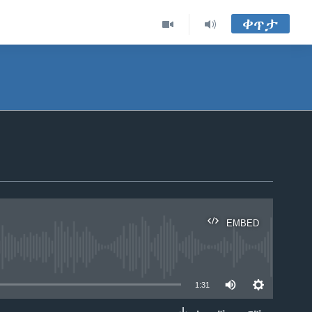
ቀጥታ
EMBED
able
1:31