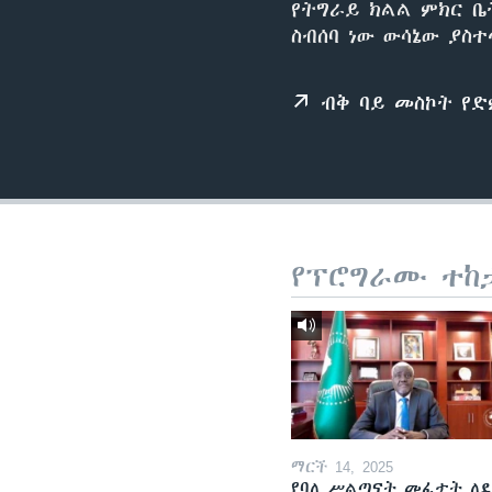
የትግራይ ክልል ምክር ቤ
ስብሰባ ነው ውሳኔው ያስ
ብቅ ባይ መስኮት የ
የፕሮግራሙ ተከ
ማርች 14, 2025
የባለ ሥልጣናት መፈታት ለ