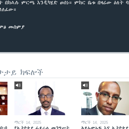
ት በክልሉ ምርጫ እንዲካሄድ ወሰነ። ምክር ቤቱ በዛሬው ዕለት 
ተላለፈው።
ድምፅ መስምያ
ታታይ ክፍሎች
ማርች 14, 2025
ማርች 14, 2025
ደቡብ
የኢትዮጵያ ፌደራል መንግሥት
አይኤምኤፍ እና ኢትዮጵያ