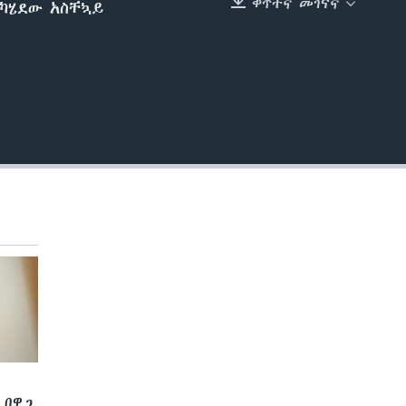
ቀጥተኛ መገናኛ
ባካሄደው አስቸኳይ
EMBED
 በዋጋ