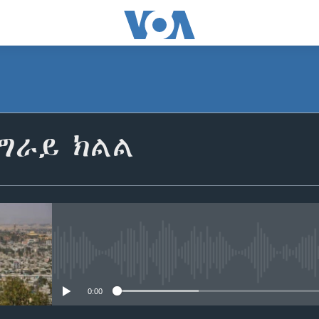
ግራይ ክልል
No media source currently avail
0:00