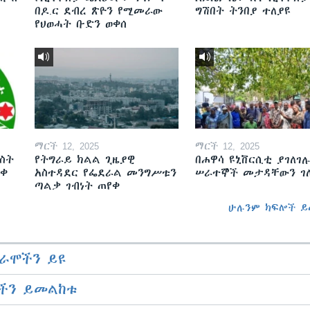
በዶ.ር ደብረ ጽዮን የሚመራው
ግሽበት ትንበያ ተለያዩ
የህወሓት ቡድን ወቀሰ
ማርች 12, 2025
ማርች 12, 2025
ስት
የትግራይ ክልል ጊዜያዊ
በሐዋሳ ዩኒቨርሲቲ ያገለገሉ
ወቀ
አስተዳደር የፌደራል መንግሥቱን
ሠራተኞች መታዳቸውን ገ
ጣልቃ ገብነት ጠየቀ
ሁሉንም ክፍሎች ይ
ራሞችን ይዩ
ችን ይመልከቱ