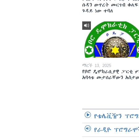
ሱዳን ውጥረት መርገብ ቁልፍ
ጉዳይ ነው ተባለ
ማርች 13, 2025
የቦሮ ዴሞክራሲያዊ ፓርቲ ሦ
አባላቱ መታሰራቸውን አስታ
የቴሌቪዥን ፕሮግ
የራዲዮ ፕሮግራሞ