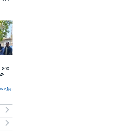
 800
ለጹ
መልከቱ