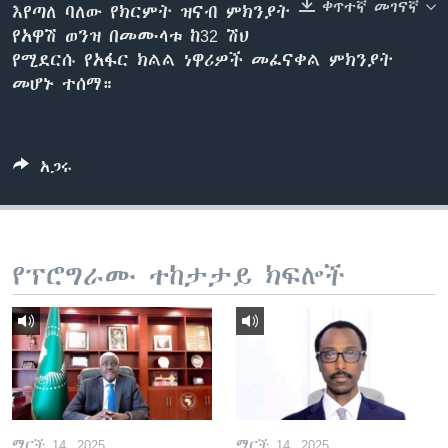
ቀጥተኛ መገናኛ
እየጣለ ባለው የክርምት ዝናብ ምክንያት
የአዋሽ ወንዝ በመሙላቱ ከ32 ሽህ
የሚደርሱ የአፋር ክልል ነዋሪዎች መፈናቀል ምክንያት
ቋንቋዎች
መሆኑ ተሰማ።
አጋሩ
የፕሮግራሙ ተከታታይ ክፍሎች
ማርች 14, 2025
ማርች 14, 2025