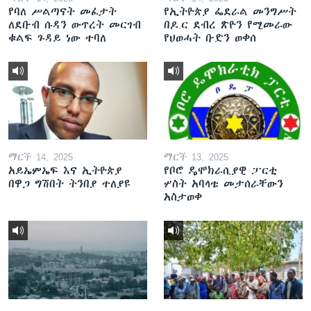
የባለ ሥልጣናት መፈታት
የኢትዮጵያ ፌደራል መንግሥት
ለደቡብ ሱዳን ውጥረት መርገብ
በዶ.ር ደብረ ጽዮን የሚመራው
ቁልፍ ጉዳይ ነው ተባለ
የህወሓት ቡድን ወቀሰ
ማርች 14, 2025
ማርች 13, 2025
አይኤምኤፍ እና ኢትዮጵያ
የቦሮ ዴሞክራሲያዊ ፓርቲ
በዋጋ ግሽበት ትንበያ ተለያዩ
ሦስት አባላቱ መታሰራቸውን
አስታወቀ