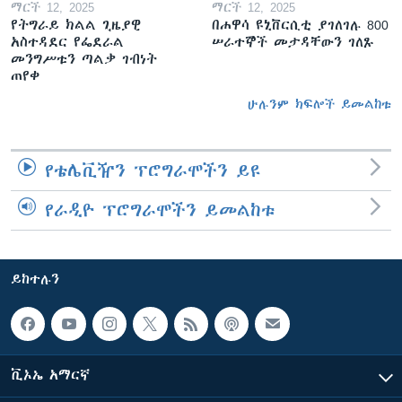
ማርች 12, 2025
ማርች 12, 2025
የትግራይ ክልል ጊዜያዊ
በሐዋሳ ዩኒቨርሲቲ ያገለገሉ 800
አስተዳደር የፌደራል
ሠራተኞች መታዳቸውን ገለጹ
መንግሥቱን ጣልቃ ገብነት
ጠየቀ
ሁሉንም ክፍሎች ይመልከቱ
የቴሌቪዥን ፕሮግራሞችን ይዩ
የራዲዮ ፕሮግራሞችን ይመልከቱ
ይከተሉን
ቪኦኤ አማርኛ