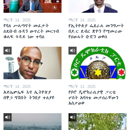
ማርች 14, 2025
ማርች 14, 2025
የባለ ሥልጣናት መፈታት
የኢትዮጵያ ፌደራል መንግሥት
ለደቡብ ሱዳን ውጥረት መርገብ
በዶ.ር ደብረ ጽዮን የሚመራው
ቁልፍ ጉዳይ ነው ተባለ
የህወሓት ቡድን ወቀሰ
ማርች 14, 2025
ማርች 13, 2025
አይኤምኤፍ እና ኢትዮጵያ
የቦሮ ዴሞክራሲያዊ ፓርቲ
በዋጋ ግሽበት ትንበያ ተለያዩ
ሦስት አባላቱ መታሰራቸውን
አስታወቀ