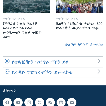
ማርች 12, 2025
ማርች 12, 2025
የትግራይ ክልል ጊዜያዊ
በሐዋሳ ዩኒቨርሲቲ ያገለገሉ 800
አስተዳደር የፌደራል
ሠራተኞች መታዳቸውን ገለጹ
መንግሥቱን ጣልቃ ገብነት
ጠየቀ
ሁሉንም ክፍሎች ይመልከቱ
የቴሌቪዥን ፕሮግራሞችን ይዩ
የራዲዮ ፕሮግራሞችን ይመልከቱ
ይከተሉን