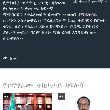
ቀጥተኛ መገናኛ
የታንዛንያ ተቃዋሚ ፓርቲ፣ በአገሪቱ
የተካሄደውን የምርጫ ከፍተኛ
ማጭበርበር የተፈጸመበት በመሆኑ ውጤቱን የማይቀበል
ቋንቋዎች
መሆኑን አስታውቋል፡፡ ፕሬዚዳንታዊ እጩ ተፎካካሪ የሆኑት
ቱንዱ ሊሱ፣ ባለፈው ረቡዕ ከተካሄደው ምርጫ እየተነገረ
ያለውን ውጤት ዓለም አቀፉ ማህበረሰብ እንዳይቀበለው
ጠይቀዋል፡፡
አጋሩ
የፕሮግራሙ ተከታታይ ክፍሎች