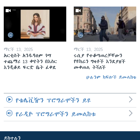
ማርች 13, 2025
ማርች 13, 2025
አርቲስት አንዱዓለም ጎሣ
ሩሲያ የተቆጣጠረቻቸውን
ተጨማሪ 13 ቀናትን በእስር
የዩክሬን ግዛቶች እንደያዘች
እንዲቆይ ፍርድ ቤት ፈቀደ
መቀጠል ትሻለች
ሁሉንም ክፍሎች ይመልከቱ
የቴሌቪዥን ፕሮግራሞችን ይዩ
የራዲዮ ፕሮግራሞችን ይመልከቱ
ይከተሉን