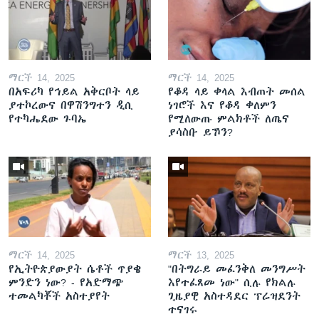
ማርች 14, 2025
ማርች 14, 2025
በአፍሪካ የኅይል አቅርቦት ላይ
የቆዳ ላይ ቀላል እብጠት መሰል
ያተኮረውና በዋሽንግተን ዲሲ
ነገሮች እና የቆዳ ቀለምን
የተካሔደው ጉባኤ
የሚለውጡ ምልክቶች ለጤና
ያሳስቡ ይኾን?
ማርች 14, 2025
ማርች 13, 2025
የኢትዮጵያውያት ሴቶች ጥያቄ
"በትግራይ መፈንቅለ መንግሥት
ምንድን ነው? - የአድማጭ
እየተፈጸመ ነው" ሲሉ የክልሉ
ተመልካቾች አስተያየት
ጊዜያዊ አስተዳደር ፕሬዝደንት
ተናገሩ