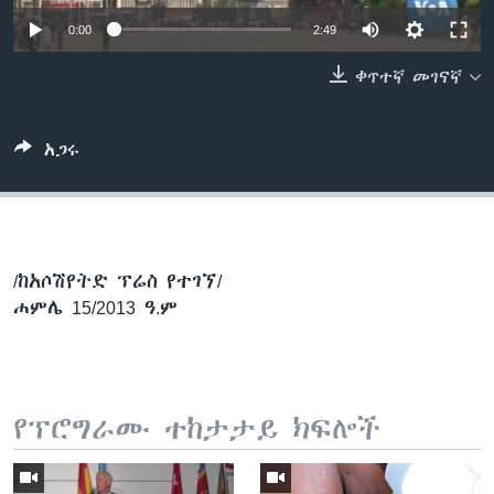
0:00
2:49
ቀጥተኛ መገናኛ
ቋንቋዎች
አጋሩ
/ከአሶሽየትድ ፕሬስ የተገኘ/
ሐምሌ 15/2013 ዓ.ም
የፕሮግራሙ ተከታታይ ክፍሎች