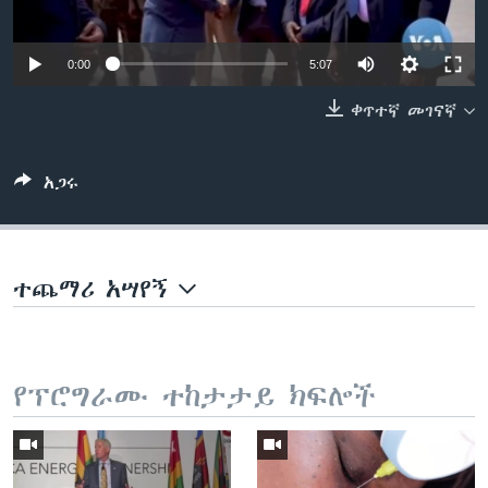
0:00
5:07
ቋንቋዎች
ቀጥተኛ መገናኛ
አጋሩ
ተጨማሪ አሣየኝ
የፕሮግራሙ ተከታታይ ክፍሎች