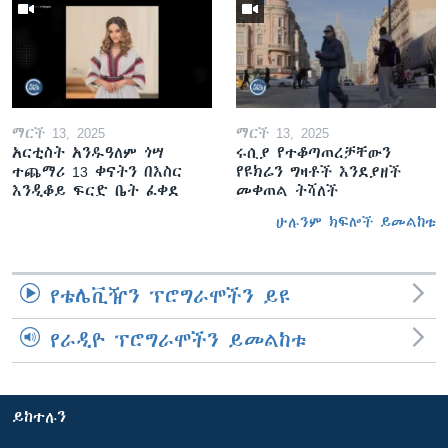
ማርች 13, 2025
ማርች 13, 2025
አርቲስት አንዱዓለም ጎሣ
ሩሲያ የተቆጣጠረቻቸውን
ተጨማሪ 13 ቀናትን በእስር
የዩክሬን ግዛቶች እንደያዘች
እንዲቆይ ፍርድ ቤት ፈቀደ
መቀጠል ትሻለች
ሁሉንም ክፍሎች ይመልከቱ
የቴሌቪዥን ፕሮግራሞችን ይዩ
የራዲዮ ፕሮግራሞችን ይመልከቱ
ይከተሉን