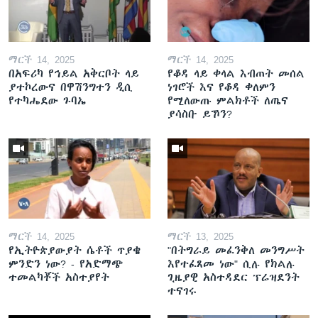
ማርች 14, 2025
ማርች 14, 2025
በአፍሪካ የኅይል አቅርቦት ላይ
የቆዳ ላይ ቀላል እብጠት መሰል
ያተኮረውና በዋሽንግተን ዲሲ
ነገሮች እና የቆዳ ቀለምን
የተካሔደው ጉባኤ
የሚለውጡ ምልክቶች ለጤና
ያሳስቡ ይኾን?
ማርች 14, 2025
ማርች 13, 2025
የኢትዮጵያውያት ሴቶች ጥያቄ
"በትግራይ መፈንቅለ መንግሥት
ምንድን ነው? - የአድማጭ
እየተፈጸመ ነው" ሲሉ የክልሉ
ተመልካቾች አስተያየት
ጊዜያዊ አስተዳደር ፕሬዝደንት
ተናገሩ