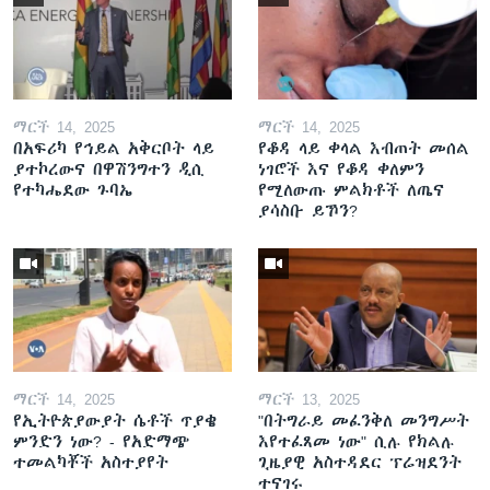
ማርች 14, 2025
ማርች 14, 2025
በአፍሪካ የኅይል አቅርቦት ላይ
የቆዳ ላይ ቀላል እብጠት መሰል
ያተኮረውና በዋሽንግተን ዲሲ
ነገሮች እና የቆዳ ቀለምን
የተካሔደው ጉባኤ
የሚለውጡ ምልክቶች ለጤና
ያሳስቡ ይኾን?
ማርች 14, 2025
ማርች 13, 2025
የኢትዮጵያውያት ሴቶች ጥያቄ
"በትግራይ መፈንቅለ መንግሥት
ምንድን ነው? - የአድማጭ
እየተፈጸመ ነው" ሲሉ የክልሉ
ተመልካቾች አስተያየት
ጊዜያዊ አስተዳደር ፕሬዝደንት
ተናገሩ