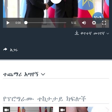
ቋንቋዎች
0:00
5:11
ቀጥተኛ መገናኛ
አጋሩ
ተጨማሪ አሣየኝ
የፕሮግራሙ ተከታታይ ክፍሎች