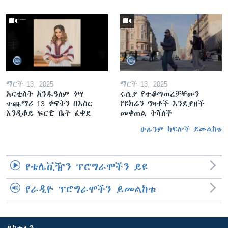
ማርች 13, 2025
ማርች 13, 2025
አርቲስት አንዱዓለም ጎሣ
ሩሲያ የተቆጣጠረቻቸውን
ተጨማሪ 13 ቀናትን በእስር
የዩክሬን ግዛቶች እንደያዘች
እንዲቆይ ፍርድ ቤት ፈቀደ
መቀጠል ትሻለች
ሁሉንም ክፍሎች ይመልከቱ
የቴሌቪዥን ፕሮግራሞችን ይዩ
የራዲዮ ፕሮግራሞችን ይመልከቱ