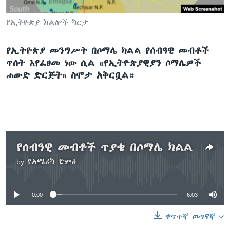
የኢትዮጵያ ክልሎች ካርታ
ቋንቋዎች
የኢትዮጵያ መንግሥት በሶማሌ ክልል የሰብዓዊ መብቶች
ጥሰት እየፈፀመ ነው ሲል «የኢትዮጵያዊያን ሶማሌዎች
ሐውድ ድርጅት» ስሞታ አቅርቧል።
የሰብዓዊ መብቶች ጥያቄ በሶማሌ ክልል
by
የአሜሪካ ድምፅ
No media source currently available
0:00
6:03
ቀጥተኛ መገናኛ