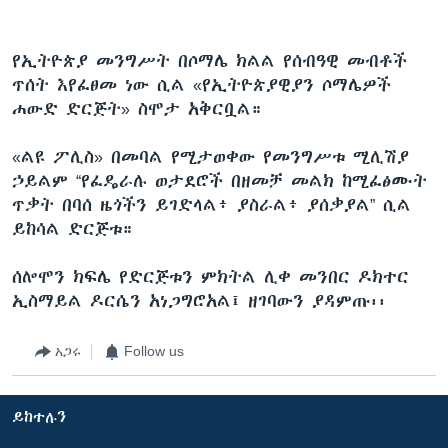
የኢትዮጵያ መንግሥት በሶማሌ ክልል የሰብዓዊ መብቶች
ጥሰት እየፈፀመ ነው ሲል «የኢትዮጵያዊያን ሶማሌዎች
ሐውድ ድርጅት» ስሞታ አቅርቧል።
«ልዩ ፖሊስ» በመባል የሚታወቀው የመንግሥቱ ሚሊሽያ
ኃይልም “የፈዴራሉ ወታደሮች በዘመቻ መልክ ከሚፈፅሙት
ጥቃት በባሰ ዜጎችን ይገድላል፥ ያስራል፥ ያሰቃያል” ሲል
ይከሳል ድርጅቱ።
ሰሎሞን ክፍሌ የድርጅቱን ምክትል ሊቀ መንበር ዶክተር
ኢስማይል ዶርሴን አነጋግሮአል፤ ዘገባውን ያዳምጡ፡፡
አጋሩ
Follow us
ይከተሉን