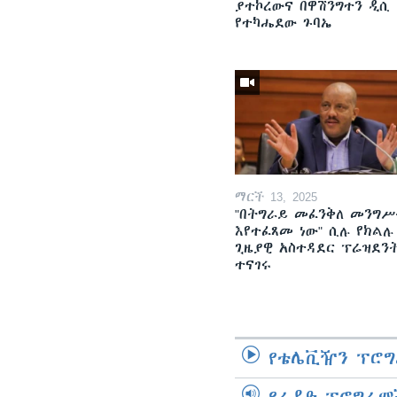
ያተኮረውና በዋሽንግተን ዲሲ
የተካሔደው ጉባኤ
ማርች 13, 2025
"በትግራይ መፈንቅለ መንግሥ
እየተፈጸመ ነው" ሲሉ የክልሉ
ጊዜያዊ አስተዳደር ፕሬዝደን
ተናገሩ
የቴሌቪዥን ፕሮግ