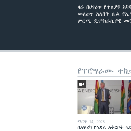
ዛሬ በሀገሪቱ የተለያዩ 
መለወጥ አለበት ሲል የኢ
ምርጫ ዴሞክራሲያዊ መን
የፕሮግራሙ ተከ
ማርች 14, 2025
በአፍሪካ የኅይል አቅርቦት ላ