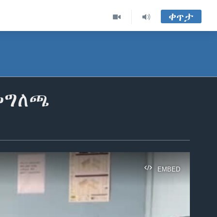
ቀጥታ
መግለጫ
EMBED