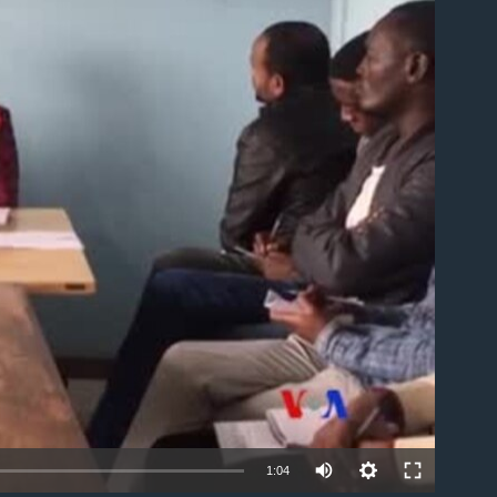
able
1:04