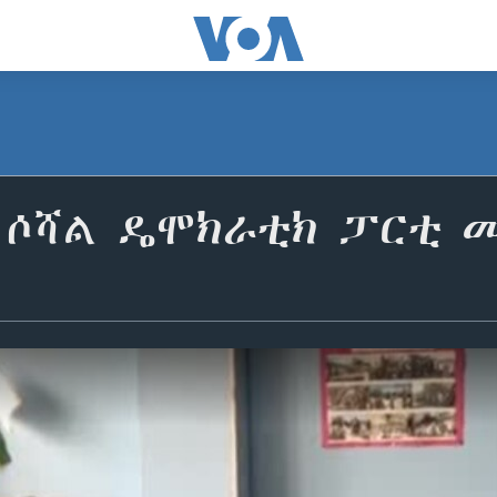
 ሶሻል ዴሞክራቲክ ፓርቲ 