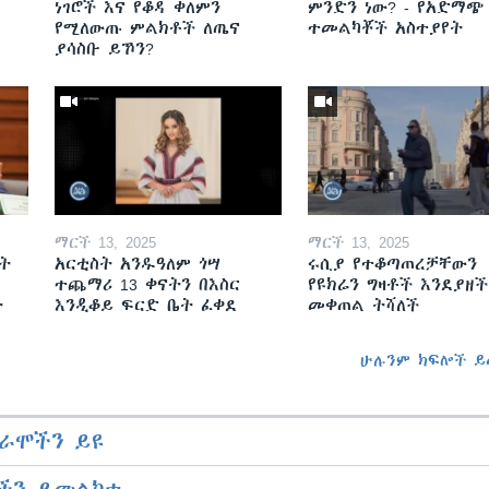
ነገሮች እና የቆዳ ቀለምን
ምንድን ነው? - የአድማጭ
የሚለውጡ ምልክቶች ለጤና
ተመልካቾች አስተያየት
ያሳስቡ ይኾን?
ማርች 13, 2025
ማርች 13, 2025
ት
አርቲስት አንዱዓለም ጎሣ
ሩሲያ የተቆጣጠረቻቸውን
ተጨማሪ 13 ቀናትን በእስር
የዩክሬን ግዛቶች እንደያዘች
ት
እንዲቆይ ፍርድ ቤት ፈቀደ
መቀጠል ትሻለች
ሁሉንም ክፍሎች ይ
ራሞችን ይዩ