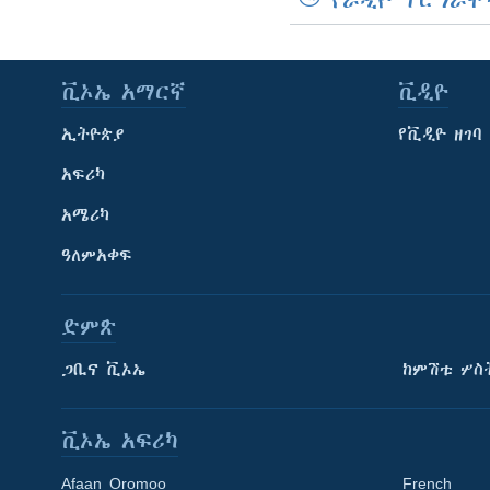
የራዲዮ ፕሮግራሞ
ቪኦኤ አማርኛ
ቪዲዮ
ኢትዮጵያ
የቪዲዮ ዘገባ
አፍሪካ
አሜሪካ
ዓለምአቀፍ
ድምጽ
ጋቢና ቪኦኤ
ከምሽቱ ሦስ
ቪኦኤ አፍሪካ
Afaan Oromoo
French