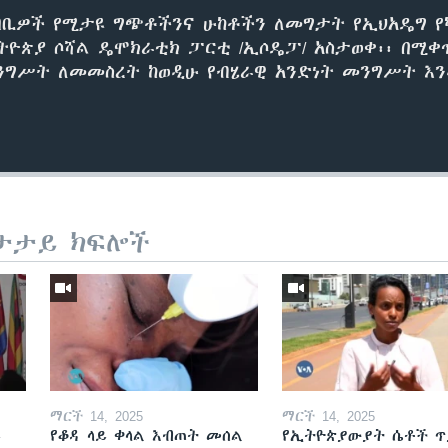
አካባቢዎች የሚታዩ ግጭቶችንና ሁከቶችን ለመግታት የኢህአዴግ የ
ትዮጵያ ሶሻል ዴሞክራቲክ ፓርቲ /ኢሶዴፓ/ አስታወቀ፡፡ በሚቀ
ግሥት ለመመስረት ከወዲሁ የብሄራዊ አንድነት መንግሥት እን
ታታይ ክፍሎች
ማርች 14, 2025
ማርች 14, 2025
ይ
የቆዳ ላይ ቀላል እብጠት መሰል
የኢትዮጵያውያት ሴቶች ጥ