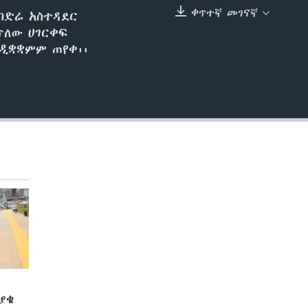
ቀጥተኛ መገናኛ
ካድሬ አስተዳደር
EMBED
ጥለው ሀገርቀፍ
ዲቋቋምም ጠየቀ፡፡
ያቄ