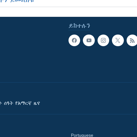
ችን ይመልከቱ
ይከተሉን
ት ሰዓት የአማርኛ ዜና
Portuguese