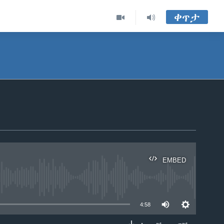
ቀጥታ
EMBED
able
4:58