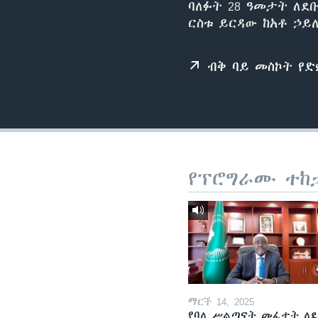
ባለፉት 28 ዓመታት ለደ
ርስቱ ይርዳው ከአቶ ኃይ
ብቅ ባይ መስኮት የ
የፕሮግራሙ ተከ
ማርች 14, 2025
የባለ ሥልጣናት መፈታት ለ