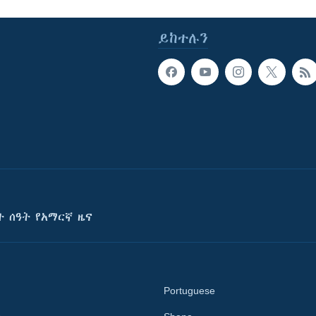
ይከተሉን
ት ሰዓት የአማርኛ ዜና
Portuguese