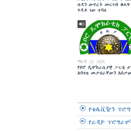
ሱዳን ውጥረት መርገብ ቁልፍ
ጉዳይ ነው ተባለ
ማርች 13, 2025
የቦሮ ዴሞክራሲያዊ ፓርቲ ሦ
አባላቱ መታሰራቸውን አስታ
የቴሌቪዥን ፕሮግ
የራዲዮ ፕሮግራሞ