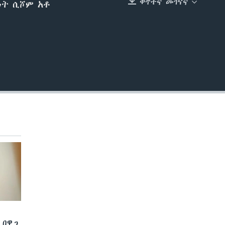
ቀጥተኛ መገናኛ
ነት ሲሾም አቶ
EMBED
 በዋጋ