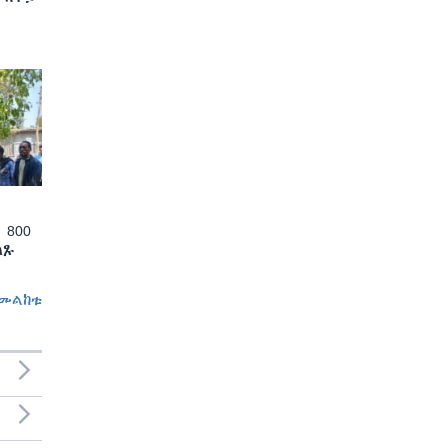
 800
ለጹ
መልከቱ