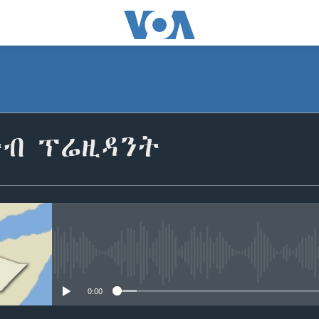
ቡብ ፕሬዚዳንት
No media source currently avail
0:00