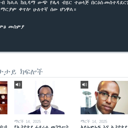
ቡብ ክልል ከሲዳማ ውጭ የሌላ ብሄር ተወላጅ በርዕሰ-መስተዳደር
ለማርያም ቀጥሎ ሁለተኛ ሰው ሆነዋል።
ድምፅ መስምያ
ታታይ ክፍሎች
ማርች 14, 2025
ማርች 14, 2025
ደቡብ
የኢትዮጵያ ፌደራል መንግሥት
አይኤምኤፍ እና ኢትዮጵያ