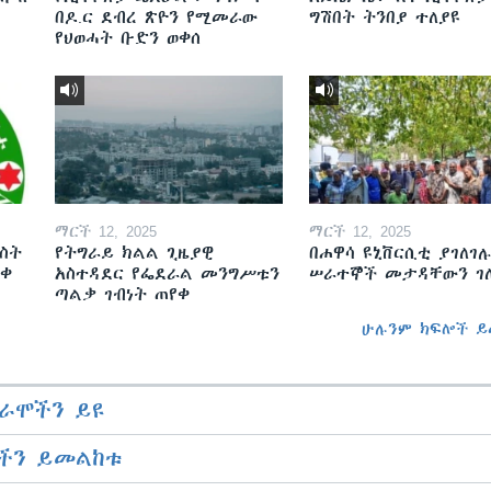
በዶ.ር ደብረ ጽዮን የሚመራው
ግሽበት ትንበያ ተለያዩ
የህወሓት ቡድን ወቀሰ
ማርች 12, 2025
ማርች 12, 2025
ስት
የትግራይ ክልል ጊዜያዊ
በሐዋሳ ዩኒቨርሲቲ ያገለገሉ
ወቀ
አስተዳደር የፌደራል መንግሥቱን
ሠራተኞች መታዳቸውን ገ
ጣልቃ ገብነት ጠየቀ
ሁሉንም ክፍሎች ይ
ራሞችን ይዩ
ችን ይመልከቱ