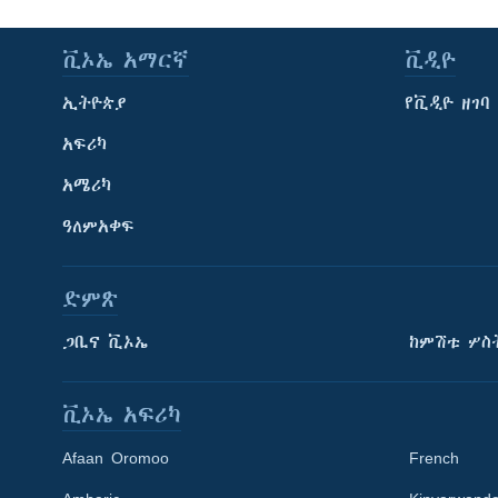
ቪኦኤ አማርኛ
ቪዲዮ
ኢትዮጵያ
የቪዲዮ ዘገባ
አፍሪካ
አሜሪካ
ዓለምአቀፍ
ድምጽ
ጋቢና ቪኦኤ
ከምሽቱ ሦስ
ቪኦኤ አፍሪካ
Afaan Oromoo
French