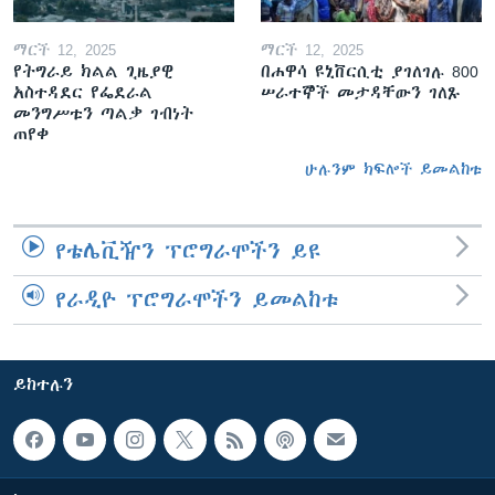
ማርች 12, 2025
ማርች 12, 2025
የትግራይ ክልል ጊዜያዊ
በሐዋሳ ዩኒቨርሲቲ ያገለገሉ 800
አስተዳደር የፌደራል
ሠራተኞች መታዳቸውን ገለጹ
መንግሥቱን ጣልቃ ገብነት
ጠየቀ
ሁሉንም ክፍሎች ይመልከቱ
የቴሌቪዥን ፕሮግራሞችን ይዩ
የራዲዮ ፕሮግራሞችን ይመልከቱ
ይከተሉን