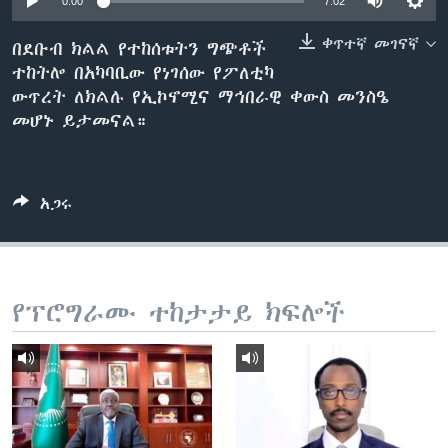
0:00
7:02
ቀጥተኛ መገናኛ
በደቡብ ክልል የተከሰቱትን ግጭቶች
ተከትሎ በአካባቢው የነገሰው የፖለቲካ
ቋንቋዎች
ውጥረት ለክልሉ የኢኮኖሚና ማኅበራዊ ቀውስ መንስዔ
መሆኑ ይታመናል።
አጋሩ
የፕሮግራሙ ተከታታይ ክፍሎች