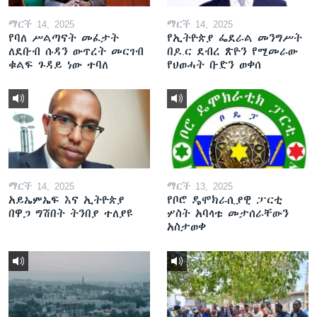
ማርች 14, 2025
ማርች 14, 2025
የባለ ሥልጣናት መፈታት
የኢትዮጵያ ፌደራል መንግሥት
ለደቡብ ሱዳን ውጥረት መርገብ
በዶ.ር ደብረ ጽዮን የሚመራው
ቁልፍ ጉዳይ ነው ተባለ
የህወሓት ቡድን ወቀሰ
ማርች 14, 2025
ማርች 13, 2025
አይኤምኤፍ እና ኢትዮጵያ
የቦሮ ዴሞክራሲያዊ ፓርቲ
በዋጋ ግሽበት ትንበያ ተለያዩ
ሦስት አባላቱ መታሰራቸውን
አስታወቀ