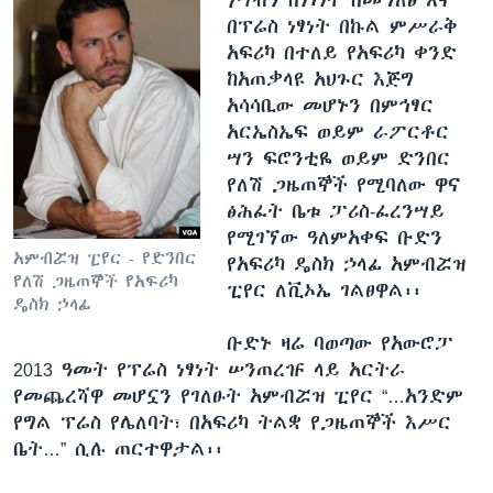
በፕሬስ ነፃነት በኩል ምሥራቅ
አፍሪካ በተለይ የአፍሪካ ቀንድ
ከአጠቃላዩ አህጉር እጅግ
አሳሳቢው መሆኑን በምኅፃር
አርኤስኤፍ ወይም ራፖርቶር
ሣን ፍሮንቲዬ ወይም ድንበር
የለሽ ጋዜጠኞች የሚባለው ዋና
ፅሕፈት ቤቱ ፓሪስ-ፈረንሣይ
የሚገኘው ዓለምአቀፍ ቡድን
አምብሯዝ ፒየር - የድንበር
የአፍሪካ ዴስክ ኃላፊ አምብሯዝ
የለሽ ጋዜጠኞች የአፍሪካ
ፒየር ለቪኦኤ ገልፀዋል፡፡
ዴስክ ኃላፊ
ቡድኑ ዛሬ ባወጣው የአውሮፓ
2013 ዓመት የፕሬስ ነፃነት ሠንጠረዡ ላይ አርትራ
የመጨረሻዋ መሆኗን የገለፁት አምብሯዝ ፒየር “…አንድም
የግል ፕሬስ የሌለባት፣ በአፍሪካ ትልቋ የጋዜጠኞች እሥር
ቤት…” ሲሉ ጠርተዋታል፡፡