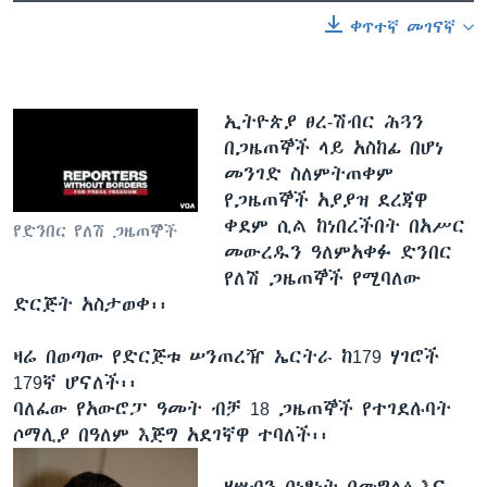
ቀጥተኛ መገናኛ
ኢትዮጵያ ፀረ-ሽብር ሕጓን
በጋዜጠኞች ላይ አስከፊ በሆነ
መንገድ ስለምትጠቀም
የጋዜጠኞች አያያዝ ደረጃዋ
ቀደም ሲል ከነበረችበት በአሥር
የድንበር የለሽ ጋዜጠኞች
መውረዱን ዓለምአቀፉ ድንበር
የለሽ ጋዜጠኞች የሚባለው
ድርጅት አስታወቀ፡፡
ዛሬ በወጣው የድርጅቱ ሠንጠረዥ ኤርትራ ከ179 ሃገሮች
179ኛ ሆናለች፡፡
ባለፈው የአውሮፓ ዓመት ብቻ 18 ጋዜጠኞች የተገደሉባት
ሶማሊያ በዓለም እጅግ አደገኛዋ ተባለች፡፡
ሃሣብን በነፃነት በመግለፅ እና