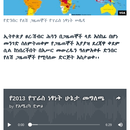
የድንበር የለሽ ጋዜጠኞች የፕሬስ ነፃነት ሠሌዳ
ቋንቋዎች
ኢትዮጵያ ፀረ-ሽብር ሕጓን በጋዜጠኞች ላይ አስከፊ በሆነ
መንገድ ስለምትጠቀም የጋዜጠኞች አያያዝ ደረጃዋ ቀደም
ሲል ከነበረችበት በአሥር መውረዱን ዓለምአቀፉ ድንበር
የለሽ ጋዜጠኞች የሚባለው ድርጅት አስታወቀ፡፡
የ2013 የፕሬስ ነፃነት ሁኔታ መግለጫ
by
የአሜሪካ ድምፅ
No media source currently available
0:00
6:29