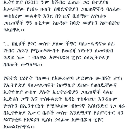
ኢትዮጵያ በ2011 ዓ.ም ከሽብር ፈጠራ ጋር በተያያዘ
አሥራቸው የነበሩ ሁለት ስዊድናዊያን ጋዜጠኞችን ባለፈው
መስከረም መልቀቋ እንደ በጎ ዜና ቢሰማም ለሃገሪቱ
ጋዜጠኞች ግን ሁኔታው አሁንም ከባድ መሆኑን አምብሯዝ
ገልፀዋል፡፡
“… በዚህች ሃገር ውስጥ ያለው ችግር ባለሥልጣናቱ ፀረ-
ሽብር ሕጉን የሚጠቀሙበት የመረጃ ነፃነትን ለመገደብ
ጉዳይ ነው…” ብለዋል አምብሯዝ ፒየር ስለኢትዮጵያ
በሰጡት መግለጫ፡፡
የፍትኋ ርዕዮት ዓለሙ፣ የአውራምባ ታይምሱ ውብሸት ታየ፣
የኢትዮጵያ ባለሥልጣናት ከሶማሊያ ይዘው የወሰዷቸውና
ኢትዮጵያ ውስጥ ያሉት ኤርትራዊያን ጋዜጠኞች ሳልህ
ኢድሪስ ጋማ እና ተስፋልደት ኪዳኔ ተስፋዝጊ፣ እንዲሁም
ሃሣቡን በኢንተርኔት የሚገልፀው ብሎገኛ እስክንድር ነጋ ዛሬ
በኢትዮጵያ እሥር ቤቶች ውስጥ እንደሚገኙ የሪፖርተር ሳን
ፍሮንቲዬ የአፍሪካ ዴስክ ኃላፊው አምብሯዝ ፒየር
አመልክተዋል፡፡