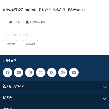
ለተጨማሪና ዝርዝር የድምፅ ፋይሉን ያዳምጡ፡፡
አጋሩ
Follow us
This item is part of
ድምጽ
አፍሪካ
ይከተሉን
ቪኦኤ አማርኛ
ቪዲዮ