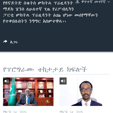
ቀጥተኛ መገናኛ
የዩናይትድ ስቴትስ ምክትል ፕሬዚዳንት
ማይክ ፔንስ ለሁለተኛ ጊዜ የሪፖብሊካን
ፓርቲ ምክትል ፕሬዚዳንት ዕጩ ሆነው መሰየማቸውን
ቋንቋዎች
የተቀበሉበትን ንግግር አስምተዋል፡፡
አጋሩ
የፕሮግራሙ ተከታታይ ክፍሎች
ማርች 14, 2025
ማርች 14, 2025