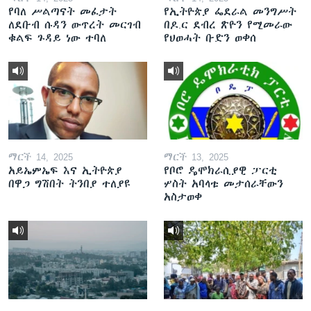
የባለ ሥልጣናት መፈታት
የኢትዮጵያ ፌደራል መንግሥት
ለደቡብ ሱዳን ውጥረት መርገብ
በዶ.ር ደብረ ጽዮን የሚመራው
ቁልፍ ጉዳይ ነው ተባለ
የህወሓት ቡድን ወቀሰ
ማርች 14, 2025
ማርች 13, 2025
አይኤምኤፍ እና ኢትዮጵያ
የቦሮ ዴሞክራሲያዊ ፓርቲ
በዋጋ ግሽበት ትንበያ ተለያዩ
ሦስት አባላቱ መታሰራቸውን
አስታወቀ