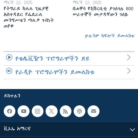
ማርች 12, 2025
ማርች 12, 2025
የትግራይ ክልል ጊዜያዊ
በሐዋሳ ዩኒቨርሲቲ ያገለገሉ 800
አስተዳደር የፌደራል
ሠራተኞች መታዳቸውን ገለጹ
መንግሥቱን ጣልቃ ገብነት
ጠየቀ
ሁሉንም ክፍሎች ይመልከቱ
የቴሌቪዥን ፕሮግራሞችን ይዩ
የራዲዮ ፕሮግራሞችን ይመልከቱ
ይከተሉን
ቪኦኤ አማርኛ