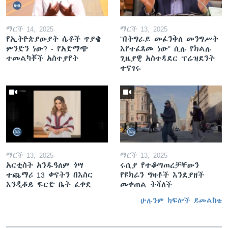
ማርች 14, 2025
ማርች 13, 2025
የኢትዮጵያውያት ሴቶች ጥያቄ
"በትግራይ መፈንቅለ መንግሥት
ምንድን ነው? - የአድማጭ
እየተፈጸመ ነው" ሲሉ የክልሉ
ተመልካቾች አስተያየት
ጊዜያዊ አስተዳደር ፕሬዝደንት
ተናገሩ
ማርች 13, 2025
ማርች 13, 2025
አርቲስት አንዱዓለም ጎሣ
ሩሲያ የተቆጣጠረቻቸውን
ተጨማሪ 13 ቀናትን በእስር
የዩክሬን ግዛቶች እንደያዘች
እንዲቆይ ፍርድ ቤት ፈቀደ
መቀጠል ትሻለች
ሁሉንም ክፍሎች ይመልከቱ