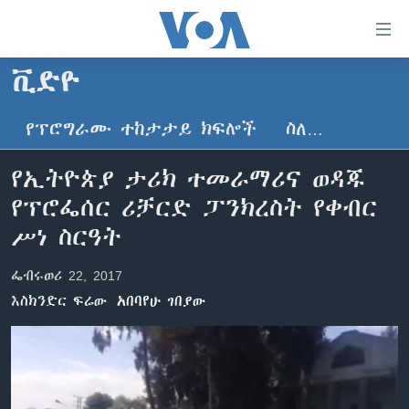
በቀላሉ
የመሥሪያ
ማገናኛዎች
ቪድዮ
ዜና
ወደ
ዋናው
የፕሮግራሙ ተከታታይ ክፍሎች
ስለ…
ኑሮ በጤንነት
ኢትዮጵያ
ይዘት
ጋቢና ቪኦኤ
እለፍ
አፍሪካ
የኢትዮጵያ ታሪክ ተመራማሪና ወዳጁ
ወደ
ከምሽቱ ሦስት ሰዓት የአማርኛ ዜና
ዓለምአቀፍ
የፕሮፌሰር ሪቻርድ ፓንክረስት የቀብር
ዋናው
ቪዲዮ
ይዘት
አሜሪካ
ሥነ ስርዓት
እለፍ
የፎቶ መድብሎች
መካከለኛው ምሥራቅ
ወደ
ፌብሩወሪ 22, 2017
ክምችት
ዋናው
እስክንድር ፍሬው
አበባየሁ ገበያው
ይዘት
እለፍ
Learning English
ይከተሉን