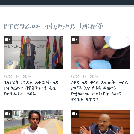
የፕሮግራሙ ተከታታይ ክፍሎች
ማርች 14, 2025
ማርች 14, 2025
በአፍሪካ የኅይል አቅርቦት ላይ
የቆዳ ላይ ቀላል እብጠት መሰል
ያተኮረውና በዋሽንግተን ዲሲ
ነገሮች እና የቆዳ ቀለምን
የተካሔደው ጉባኤ
የሚለውጡ ምልክቶች ለጤና
ያሳስቡ ይኾን?