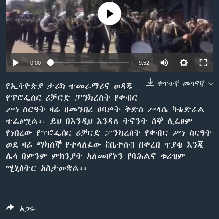
No media source currently available
ቋንቋዎች
0:00
9:52
ቀጥተኛ መገናኛ
የኢትዮጵያ ታሪክ ተመራማሪና ወዳጁ
የፕሮፌሰር ሪቻርድ ፓንክረስት የቀብር
ሥነ ስርዓት ዛሬ በመንበረ ፀባዎት ቅድስ ሥላሴ ካቴድራል
ተፈፅሟል፡፡ ይህ በእንዲህ እንዳለ ትናንት ሰኞ ሊፈፀም
የነበረው የፕሮፌሰር ሪቻርድ ፓንክረስት የቀብር ሥነ ስርዓት
ወደ ዛሬ ማክሰኞ የተላለፈው ከቤተሰብ በቀረበ ጥያቄ እንጂ
ሌላ በምንም ምክንያት አለመሆኑን የባሕልና ቱሪዝም
ሚኒስትር አስታውቋል፡፡
አጋሩ