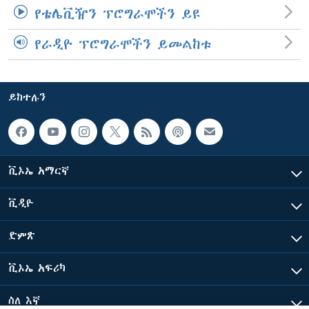
የቴሌቪዥን ፕሮግራሞችን ይዩ
የራዲዮ ፕሮግራሞችን ይመልከቱ
ይከተሉን
ቪኦኤ አማርኛ
ቪዲዮ
ድምጽ
ቪኦኤ አፍሪካ
ስለ እኛ