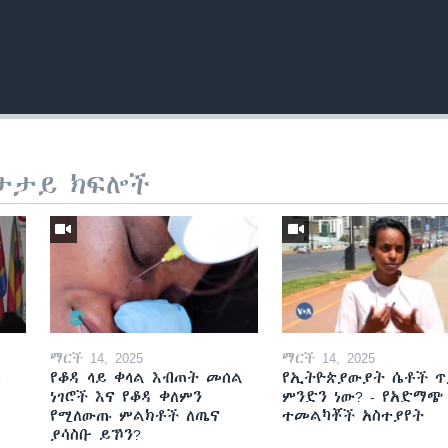
ታታይ ክፍሎች
ማርች 14, 2025
ማርች 14, 2025
ይ
የቆዳ ላይ ቀላል እብጠት መሰል
የኢትዮጵያውያት ሴቶች ጥ
ነገሮች እና የቆዳ ቀለምን
ምንድን ነው? - የአድማጭ
የሚለውጡ ምልክቶች ለጤና
ተመልካቾች አስተያየት
ያሳስቡ ይኾን?