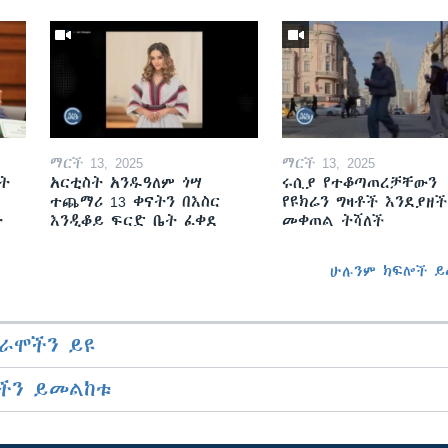
ማርች 13, 2025
ማርች 13, 2025
ት
አርቲስት አንዱዓለም ጎሣ
ሩሲያ የተቆጣጠረቻቸውን
ተጨማሪ 13 ቀናትን በእስር
የዩክሬን ግዛቶች እንደያዘች
ት
እንዲቆይ ፍርድ ቤት ፈቀደ
መቀጠል ትሻለች
ሁሉንም ክፍሎች ይ
ራሞችን ይዩ
ችን ይመልከቱ