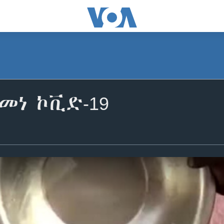
መነ ኮቪድ-19