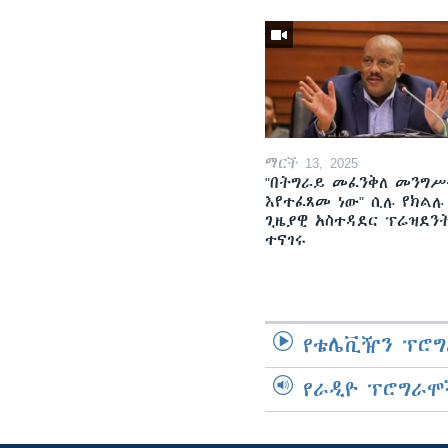
ማርች 13, 2025
"በትግራይ መፈንቅለ መንግሥ
እየተፈጸመ ነው" ሲሉ የክልሉ
ጊዜያዊ አስተዳደር ፕሬዝደን
ተናገሩ
የቴሌቪዥን ፕሮግ
የራዲዮ ፕሮግራሞ