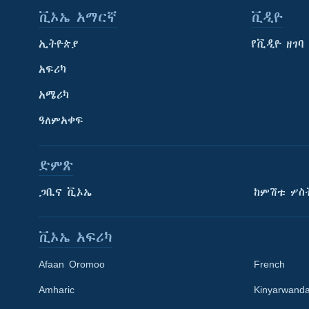
ቪኦኤ አማርኛ
ቪዲዮ
ኢትዮጵያ
የቪዲዮ ዘገባ
አፍሪካ
አሜሪካ
ዓለምአቀፍ
ድምጽ
ጋቢና ቪኦኤ
ከምሽቱ ሦስ
ቪኦኤ አፍሪካ
Afaan Oromoo
French
Amharic
Kinyarwand