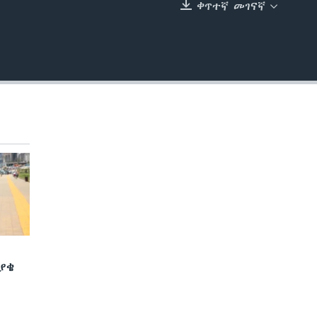
ቀጥተኛ መገናኛ
EMBED
ያቄ