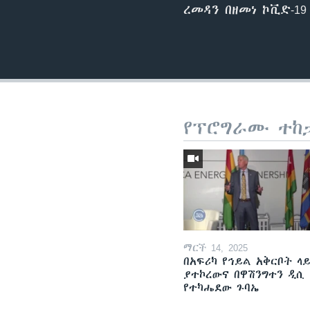
ረመዳን በዘመነ ኮቪድ-19
የፕሮግራሙ ተከ
ማርች 14, 2025
በአፍሪካ የኅይል አቅርቦት ላ
ያተኮረውና በዋሽንግተን ዲሲ
የተካሔደው ጉባኤ