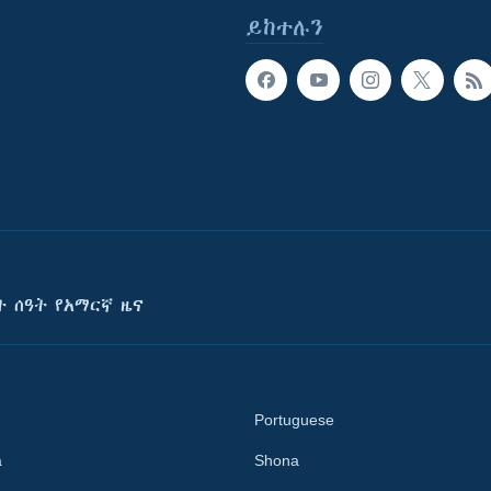
ይከተሉን
ት ሰዓት የአማርኛ ዜና
Portuguese
a
Shona