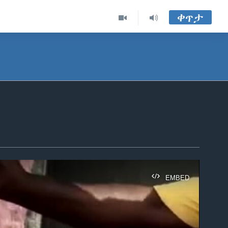
ቀጥታ
EMBED