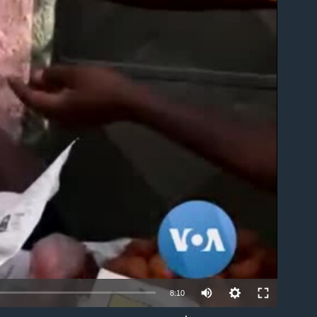
able
8:10