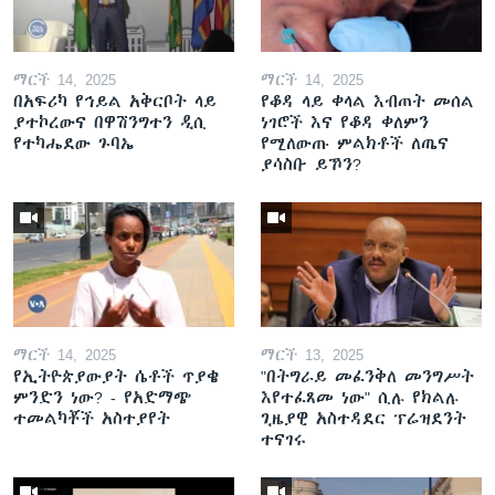
ማርች 14, 2025
ማርች 14, 2025
በአፍሪካ የኅይል አቅርቦት ላይ
የቆዳ ላይ ቀላል እብጠት መሰል
ያተኮረውና በዋሽንግተን ዲሲ
ነገሮች እና የቆዳ ቀለምን
የተካሔደው ጉባኤ
የሚለውጡ ምልክቶች ለጤና
ያሳስቡ ይኾን?
ማርች 14, 2025
ማርች 13, 2025
የኢትዮጵያውያት ሴቶች ጥያቄ
"በትግራይ መፈንቅለ መንግሥት
ምንድን ነው? - የአድማጭ
እየተፈጸመ ነው" ሲሉ የክልሉ
ተመልካቾች አስተያየት
ጊዜያዊ አስተዳደር ፕሬዝደንት
ተናገሩ