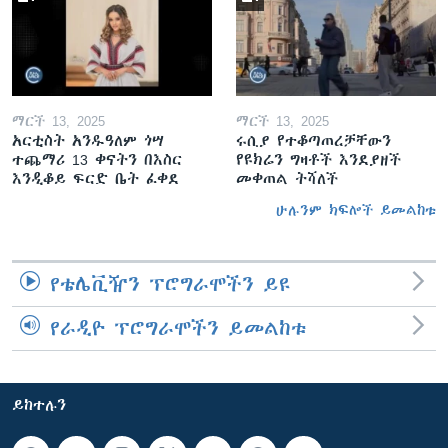
ማርች 13, 2025
ማርች 13, 2025
አርቲስት አንዱዓለም ጎሣ
ሩሲያ የተቆጣጠረቻቸውን
ተጨማሪ 13 ቀናትን በእስር
የዩክሬን ግዛቶች እንደያዘች
እንዲቆይ ፍርድ ቤት ፈቀደ
መቀጠል ትሻለች
ሁሉንም ክፍሎች ይመልከቱ
የቴሌቪዥን ፕሮግራሞችን ይዩ
የራዲዮ ፕሮግራሞችን ይመልከቱ
ይከተሉን