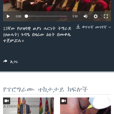
0:00
3:30
ቋንቋዎች
ቀጥተኛ መገናኛ
13ኛው የህዝባዊ ወያነ ሓርነት ትግራይ
(ህወሓት) ጉባዔ በዛሬው ዕለት በመቀሌ
ተጀምሯል።
አጋሩ
የፕሮግራሙ ተከታታይ ክፍሎች