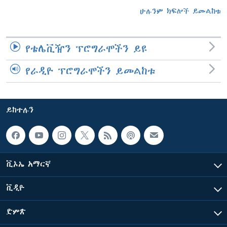
ሁሉንም ክፍሎች ይመልከቱ
የቴሌቪዥን ፕሮግራሞችን ይዩ
የራዲዮ ፕሮግራሞችን ይመልከቱ
ይከተሉን
ቪኦኤ አማርኛ
ቪዲዮ
ድምጽ