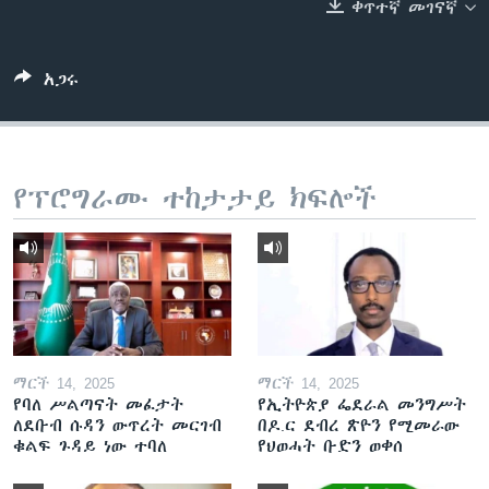
ቀጥተኛ መገናኛ
ቋንቋዎች
አጋሩ
የፕሮግራሙ ተከታታይ ክፍሎች
ማርች 14, 2025
ማርች 14, 2025
የባለ ሥልጣናት መፈታት
የኢትዮጵያ ፌደራል መንግሥት
ለደቡብ ሱዳን ውጥረት መርገብ
በዶ.ር ደብረ ጽዮን የሚመራው
ቁልፍ ጉዳይ ነው ተባለ
የህወሓት ቡድን ወቀሰ