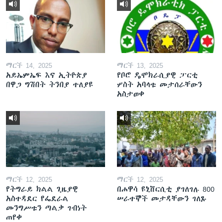
ማርች 14, 2025
ማርች 13, 2025
አይኤምኤፍ እና ኢትዮጵያ
የቦሮ ዴሞክራሲያዊ ፓርቲ
በዋጋ ግሽበት ትንበያ ተለያዩ
ሦስት አባላቱ መታሰራቸውን
አስታወቀ
ማርች 12, 2025
ማርች 12, 2025
የትግራይ ክልል ጊዜያዊ
በሐዋሳ ዩኒቨርሲቲ ያገለገሉ 800
አስተዳደር የፌደራል
ሠራተኞች መታዳቸውን ገለጹ
መንግሥቱን ጣልቃ ገብነት
ጠየቀ