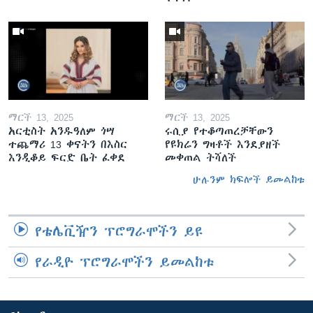
ማርች 13, 2025
ማርች 13, 2025
አርቲስት አንዱዓለም ጎሣ
ሩሲያ የተቆጣጠረቻቸውን
ተጨማሪ 13 ቀናትን በእስር
የዩክሬን ግዛቶች እንደያዘች
እንዲቆይ ፍርድ ቤት ፈቀደ
መቀጠል ትሻለች
ሁሉንም ክፍሎች ይመልከቱ
የቴሌቪዥን ፕሮግራሞችን ይዩ
የራዲዮ ፕሮግራሞችን ይመልከቱ