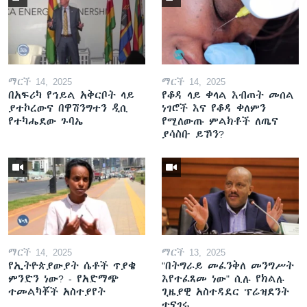
ማርች 14, 2025
ማርች 14, 2025
በአፍሪካ የኅይል አቅርቦት ላይ
የቆዳ ላይ ቀላል እብጠት መሰል
ያተኮረውና በዋሽንግተን ዲሲ
ነገሮች እና የቆዳ ቀለምን
የተካሔደው ጉባኤ
የሚለውጡ ምልክቶች ለጤና
ያሳስቡ ይኾን?
ማርች 14, 2025
ማርች 13, 2025
የኢትዮጵያውያት ሴቶች ጥያቄ
"በትግራይ መፈንቅለ መንግሥት
ምንድን ነው? - የአድማጭ
እየተፈጸመ ነው" ሲሉ የክልሉ
ተመልካቾች አስተያየት
ጊዜያዊ አስተዳደር ፕሬዝደንት
ተናገሩ