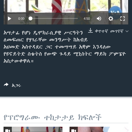
0:00
4:50
ቋንቋዎች
ቀጥተኛ መገናኛ
አሣታፊ የሆነ ዴሞክራሲያዊ ሥርዓትን
ለመፍጠር የሃገራቸው መንግሥት ከአብይ
አህመድ አስተዳደር ጋር ተመሣሣይ አቋም እንዳለው
የዩናይትድ ስቴትስ የውጭ ጉዳይ ሚኒስትር ማይክ ፖምፔዮ
አስታውቀዋል።
አጋሩ
የፕሮግራሙ ተከታታይ ክፍሎች