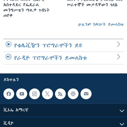
አስተዳደር የፌደራል
ሠራተኞች መታዳቸውን ገለጹ
መንግሥቱን ጣልቃ ገብነት
ጠየቀ
ሁሉንም ክፍሎች ይመልከቱ
የቴሌቪዥን ፕሮግራሞችን ይዩ
የራዲዮ ፕሮግራሞችን ይመልከቱ
ይከተሉን
ቪኦኤ አማርኛ
ቪዲዮ