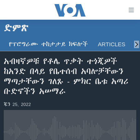
በቀላሉ
የመሥሪያ
ማገናኛዎች
ድምጽ
ዜና
ወደ
ዋናው
የፕሮግራሙ ተከታታይ ክፍሎች
ARTICLES
ስ
ኑሮ በጤንነት
ኢትዮጵያ
ይዘት
ጋቢና ቪኦኤ
እለፍ
አፍሪካ
አብዛኛዎቹ የቶሌ ጥቃት ተጎጂዎች
ወደ
ከምሽቱ ሦስት ሰዓት የአማርኛ ዜና
ዓለምአቀፍ
ከአንድ በላይ የቤተሰብ አባሎቻቸውን
ዋናው
ቪዲዮ
ይዘት
አሜሪካ
ማጣታቸውን ገለጹ - ምክር ቤቱ አጣሪ
እለፍ
የፎቶ መድብሎች
ቡድኖችን አሠማራ
መካከለኛው ምሥራቅ
ወደ
ክምችት
ዋናው
ጁን 25, 2022
ይዘት
እለፍ
Learning English
ይከተሉን
No media source currently available