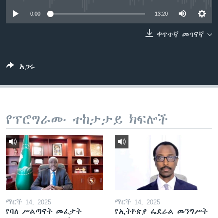
0:00
13:20
ቀጥተኛ መገናኛ
ቋንቋዎች
አጋሩ
የፕሮግራሙ ተከታታይ ክፍሎች
ማርች 14, 2025
ማርች 14, 2025
የባለ ሥልጣናት መፈታት
የኢትዮጵያ ፌደራል መንግሥት