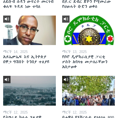
ለደቡብ ሱዳን ውጥረት መርገብ
በዶ.ር ደብረ ጽዮን የሚመራው
ቁልፍ ጉዳይ ነው ተባለ
የህወሓት ቡድን ወቀሰ
ማርች 14, 2025
ማርች 13, 2025
አይኤምኤፍ እና ኢትዮጵያ
የቦሮ ዴሞክራሲያዊ ፓርቲ
በዋጋ ግሽበት ትንበያ ተለያዩ
ሦስት አባላቱ መታሰራቸውን
አስታወቀ
ማርች 12, 2025
ማርች 12, 2025
የትግራይ ክልል ጊዜያዊ
በሐዋሳ ዩኒቨርሲቲ ያገለገሉ 800