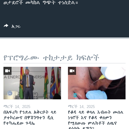
ወታደሮች መካከል ግጭት ተነስቷል።
አጋሩ
የፕሮግራሙ ተከታታይ ክፍሎች
ማርች 14, 2025
ማርች 14, 2025
በአፍሪካ የኅይል አቅርቦት ላይ
የቆዳ ላይ ቀላል እብጠት መሰል
ያተኮረውና በዋሽንግተን ዲሲ
ነገሮች እና የቆዳ ቀለምን
የተካሔደው ጉባኤ
የሚለውጡ ምልክቶች ለጤና
ያሳስቡ ይኾን?