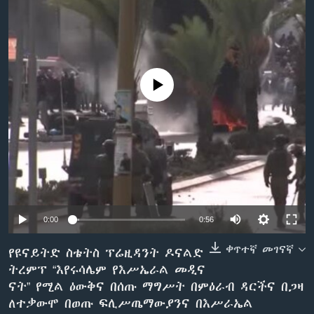
ቋንቋዎች
No media source currently available
0:00
0:56
ቀጥተኛ መገናኛ
የዩናይትድ ስቴትስ ፕሬዚዳንት ዶናልድ
ትረምፕ “እየሩሳሌም የእሥኤራል መዲና
ናት” የሚል ዕውቅና በሰጡ ማግሥት በምዕራብ ዳርችና በጋዛ
ለተቃውሞ በወጡ ፍሊሥጤማውያንና በእሥራኤል