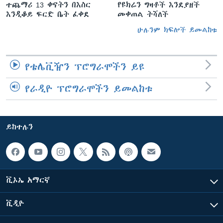
ተጨማሪ 13 ቀናትን በእስር
የዩክሬን ግዛቶች እንደያዘች
እንዲቆይ ፍርድ ቤት ፈቀደ
መቀጠል ትሻለች
ሁሉንም ክፍሎች ይመልከቱ
የቴሌቪዥን ፕሮግራሞችን ይዩ
የራዲዮ ፕሮግራሞችን ይመልከቱ
ይከተሉን
ቪኦኤ አማርኛ
ቪዲዮ