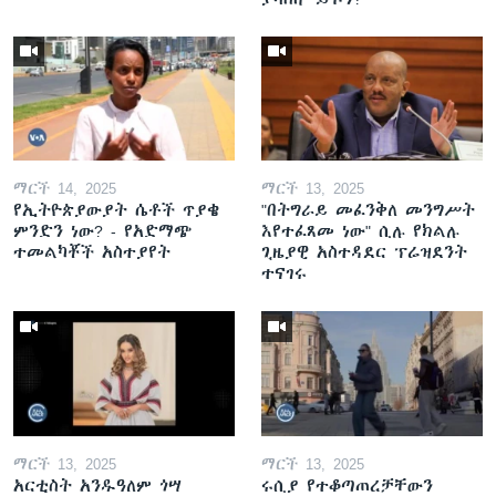
ማርች 14, 2025
ማርች 13, 2025
የኢትዮጵያውያት ሴቶች ጥያቄ
"በትግራይ መፈንቅለ መንግሥት
ምንድን ነው? - የአድማጭ
እየተፈጸመ ነው" ሲሉ የክልሉ
ተመልካቾች አስተያየት
ጊዜያዊ አስተዳደር ፕሬዝደንት
ተናገሩ
ማርች 13, 2025
ማርች 13, 2025
አርቲስት አንዱዓለም ጎሣ
ሩሲያ የተቆጣጠረቻቸውን