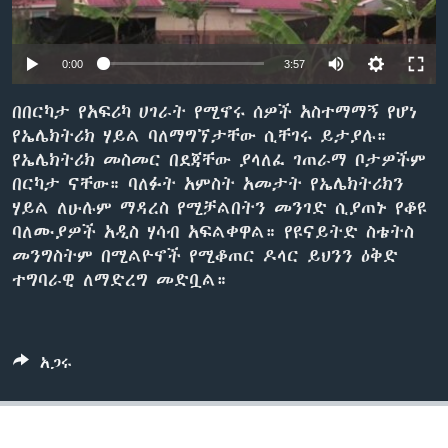
0:00
3:57
ቋንቋዎች
በበርካታ የአፍሪካ ሀገራት የሚኖሩ ሰዎች አስተማማኝ የሆነ
የኤሌክትሪክ ሃይል ባለማግኘታቸው ሲቸገሩ ይታያሉ።
የኤሌክትሪክ መስመር በደጃቸው ያላለፈ ገጠራማ ቦታዎችም
በርካታ ናቸው። ባለፉት አምስት አመታት የኤሌክትሪክን
ሃይል ለሁሉም ማዳረስ የሚቻልበትን መንገድ ሲያጠኑ የቆዩ
ባለሙያዎች አዲስ ሃሳብ አፍልቀዋል። የዩናይትድ ስቴትስ
መንግስትም በሚልዮኖች የሚቆጠር ዶላር ይህንን ዕቅድ
ተግባራዊ ለማድረግ መድቧል።
አጋሩ