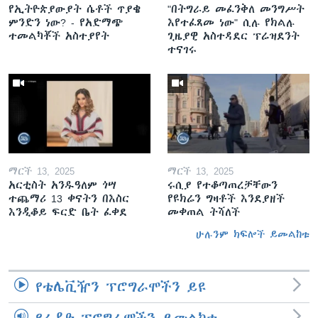
የኢትዮጵያውያት ሴቶች ጥያቄ
"በትግራይ መፈንቅለ መንግሥት
ምንድን ነው? - የአድማጭ
እየተፈጸመ ነው" ሲሉ የክልሉ
ተመልካቾች አስተያየት
ጊዜያዊ አስተዳደር ፕሬዝደንት
ተናገሩ
ማርች 13, 2025
ማርች 13, 2025
አርቲስት አንዱዓለም ጎሣ
ሩሲያ የተቆጣጠረቻቸውን
ተጨማሪ 13 ቀናትን በእስር
የዩክሬን ግዛቶች እንደያዘች
እንዲቆይ ፍርድ ቤት ፈቀደ
መቀጠል ትሻለች
ሁሉንም ክፍሎች ይመልከቱ
የቴሌቪዥን ፕሮግራሞችን ይዩ