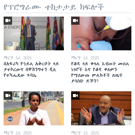
የፕሮግራሙ ተከታታይ ክፍሎች
ማርች 14, 2025
ማርች 14, 2025
በአፍሪካ የኅይል አቅርቦት ላይ
የቆዳ ላይ ቀላል እብጠት መሰል
ያተኮረውና በዋሽንግተን ዲሲ
ነገሮች እና የቆዳ ቀለምን
የተካሔደው ጉባኤ
የሚለውጡ ምልክቶች ለጤና
ያሳስቡ ይኾን?
ማርች 14, 2025
ማርች 13, 2025