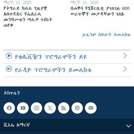
ማርች 12, 2025
ማርች 12, 2025
የትግራይ ክልል ጊዜያዊ
በሐዋሳ ዩኒቨርሲቲ ያገለገሉ 800
አስተዳደር የፌደራል
ሠራተኞች መታዳቸውን ገለጹ
መንግሥቱን ጣልቃ ገብነት
ጠየቀ
ሁሉንም ክፍሎች ይመልከቱ
የቴሌቪዥን ፕሮግራሞችን ይዩ
የራዲዮ ፕሮግራሞችን ይመልከቱ
ይከተሉን
ቪኦኤ አማርኛ