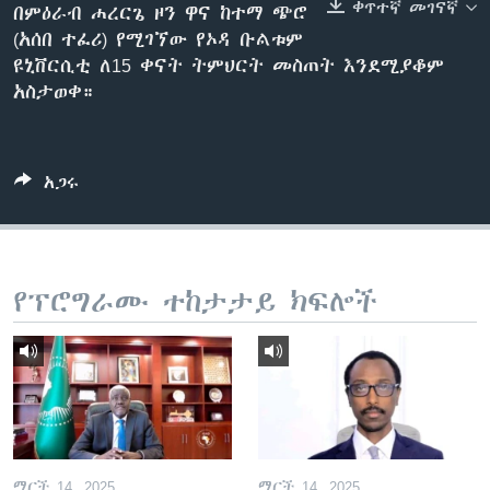
ቀጥተኛ መገናኛ
በምዕራብ ሐረርጌ ዞን ዋና ከተማ ጭሮ
(አሰበ ተፈሪ) የሚገኘው የኦዳ ቡልቱም
ዩኒቨርሲቲ ለ15 ቀናት ትምህርት መስጠት እንደሚያቆም
ቋንቋዎች
አስታወቀ።
አጋሩ
የፕሮግራሙ ተከታታይ ክፍሎች
ማርች 14, 2025
ማርች 14, 2025