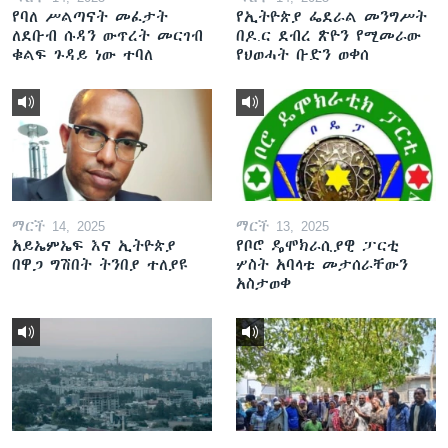
የባለ ሥልጣናት መፈታት
የኢትዮጵያ ፌደራል መንግሥት
ለደቡብ ሱዳን ውጥረት መርገብ
በዶ.ር ደብረ ጽዮን የሚመራው
ቁልፍ ጉዳይ ነው ተባለ
የህወሓት ቡድን ወቀሰ
ማርች 14, 2025
ማርች 13, 2025
አይኤምኤፍ እና ኢትዮጵያ
የቦሮ ዴሞክራሲያዊ ፓርቲ
በዋጋ ግሽበት ትንበያ ተለያዩ
ሦስት አባላቱ መታሰራቸውን
አስታወቀ