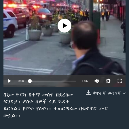
ቋንቋዎች
No media source currently available
0:00
1:06
ቀጥተኛ መገናኛ
በኒው ዮርክ ከተማ ውስጥ በደረሰው
ፍንዳታ፣ ሦስት ሰዎች ላይ ጉዳት
ደርሷል፤ የሞተ የለም፡፡ ተጠርጣሪው በቁጥጥር ሥር
ውሏል፡፡