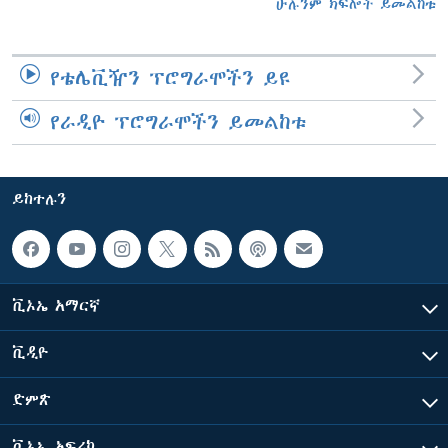
ሁሉንም ክፍሎች ይመልከቱ
የቴሌቪዥን ፕሮግራሞችን ይዩ
የራዲዮ ፕሮግራሞችን ይመልከቱ
ይከተሉን
ቪኦኤ አማርኛ
ቪዲዮ
ድምጽ
ቪኦኤ አፍሪካ