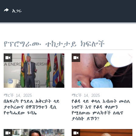
አጋሩ
የፕሮግራሙ ተከታታይ ክፍሎች
ማርች 14, 2025
ማርች 14, 2025
በአፍሪካ የኅይል አቅርቦት ላይ
የቆዳ ላይ ቀላል እብጠት መሰል
ያተኮረውና በዋሽንግተን ዲሲ
ነገሮች እና የቆዳ ቀለምን
የተካሔደው ጉባኤ
የሚለውጡ ምልክቶች ለጤና
ያሳስቡ ይኾን?