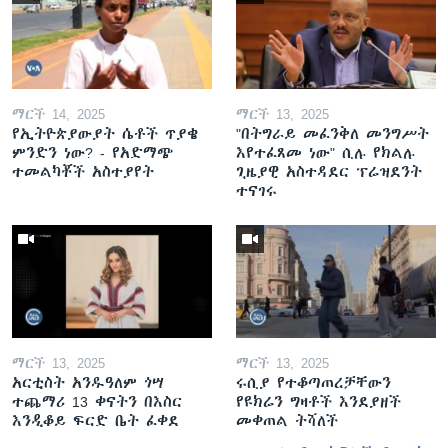
ማርች 14, 2025
ማርች 13, 2025
የኢትዮጵያውያት ሴቶች ጥያቄ
"በትግራይ መፈንቅለ መንግሥት
ምንድን ነው? - የአድማጭ
እየተፈጸመ ነው" ሲሉ የክልሉ
ተመልካቾች አስተያየት
ጊዜያዊ አስተዳደር ፕሬዝደንት
ተናገሩ
ማርች 13, 2025
ማርች 13, 2025
አርቲስት አንዱዓለም ጎሣ
ሩሲያ የተቆጣጠረቻቸውን
ተጨማሪ 13 ቀናትን በእስር
የዩክሬን ግዛቶች እንደያዘች
እንዲቆይ ፍርድ ቤት ፈቀደ
መቀጠል ትሻለች