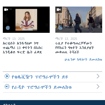
ማርች 13, 2025
ማርች 13, 2025
አርቲስት አንዱዓለም ጎሣ
ሩሲያ የተቆጣጠረቻቸውን
ተጨማሪ 13 ቀናትን በእስር
የዩክሬን ግዛቶች እንደያዘች
እንዲቆይ ፍርድ ቤት ፈቀደ
መቀጠል ትሻለች
ሁሉንም ክፍሎች ይመልከቱ
የቴሌቪዥን ፕሮግራሞችን ይዩ
የራዲዮ ፕሮግራሞችን ይመልከቱ