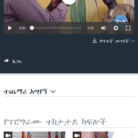
ቋንቋዎች
0:00
3:42
ቀጥተኛ መገናኛ
አጋሩ
ተጨማሪ አሣየኝ
የፕሮግራሙ ተከታታይ ክፍሎች