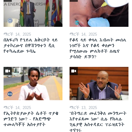
ማርች 14, 2025
ማርች 14, 2025
በአፍሪካ የኅይል አቅርቦት ላይ
የቆዳ ላይ ቀላል እብጠት መሰል
ያተኮረውና በዋሽንግተን ዲሲ
ነገሮች እና የቆዳ ቀለምን
የተካሔደው ጉባኤ
የሚለውጡ ምልክቶች ለጤና
ያሳስቡ ይኾን?
ማርች 14, 2025
ማርች 13, 2025
የኢትዮጵያውያት ሴቶች ጥያቄ
"በትግራይ መፈንቅለ መንግሥት
ምንድን ነው? - የአድማጭ
እየተፈጸመ ነው" ሲሉ የክልሉ
ተመልካቾች አስተያየት
ጊዜያዊ አስተዳደር ፕሬዝደንት
ተናገሩ