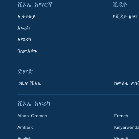
ቪኦኤ አማርኛ
ቪዲዮ
ኢትዮጵያ
የቪዲዮ ዘገባ
አፍሪካ
አሜሪካ
ዓለምአቀፍ
ድምጽ
ጋቢና ቪኦኤ
ከምሽቱ ሦስ
ቪኦኤ አፍሪካ
Afaan Oromoo
French
Amharic
Kinyarwand
English
Kirundi