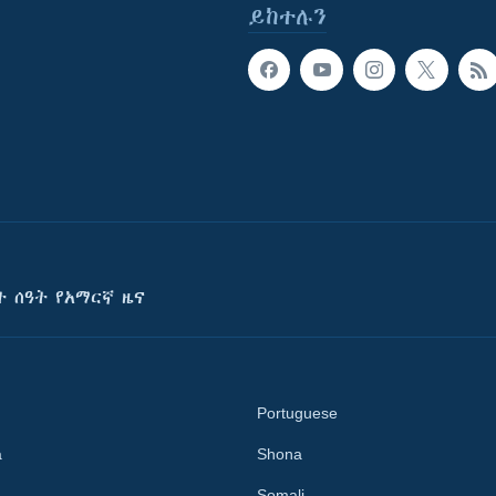
ይከተሉን
ት ሰዓት የአማርኛ ዜና
Portuguese
a
Shona
Somali