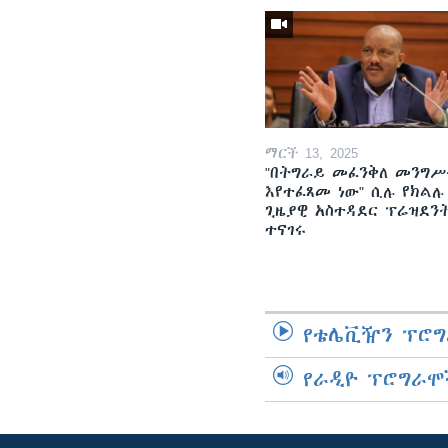
ማርች 13, 2025
"በትግራይ መፈንቅለ መንግሥ
እየተፈጸመ ነው" ሲሉ የክልሉ
ጊዜያዊ አስተዳደር ፕሬዝደን
ተናገሩ
የቴሌቪዥን ፕሮግ
የራዲዮ ፕሮግራሞ