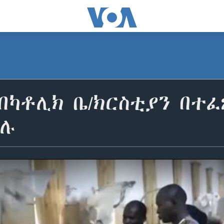
በካቶሊክ ቤ/ክርስቲያን በተ
ደሉ