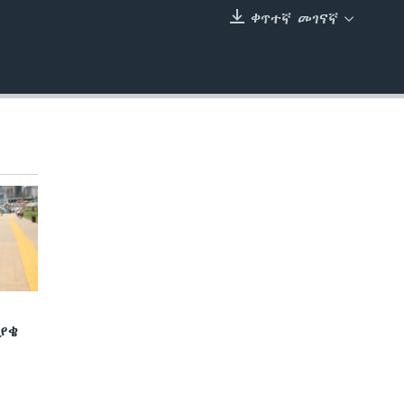
ቀጥተኛ መገናኛ
EMBED
ያቄ