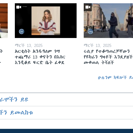
ማርች 13, 2025
ማርች 13, 2025
ት
አርቲስት አንዱዓለም ጎሣ
ሩሲያ የተቆጣጠረቻቸውን
ተጨማሪ 13 ቀናትን በእስር
የዩክሬን ግዛቶች እንደያዘች
ት
እንዲቆይ ፍርድ ቤት ፈቀደ
መቀጠል ትሻለች
ሁሉንም ክፍሎች ይ
ራሞችን ይዩ
ችን ይመልከቱ