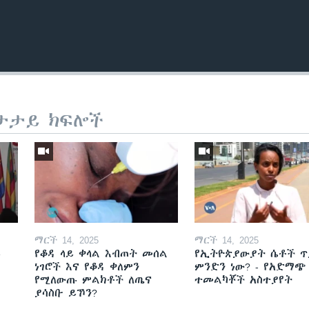
ታታይ ክፍሎች
ማርች 14, 2025
ማርች 14, 2025
ይ
የቆዳ ላይ ቀላል እብጠት መሰል
የኢትዮጵያውያት ሴቶች ጥ
ነገሮች እና የቆዳ ቀለምን
ምንድን ነው? - የአድማጭ
የሚለውጡ ምልክቶች ለጤና
ተመልካቾች አስተያየት
ያሳስቡ ይኾን?