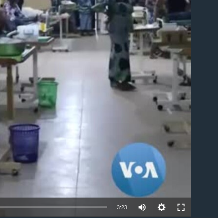
able
3:23