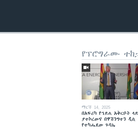
የፕሮግራሙ ተከ
ማርች 14, 2025
በአፍሪካ የኅይል አቅርቦት ላ
ያተኮረውና በዋሽንግተን ዲሲ
የተካሔደው ጉባኤ