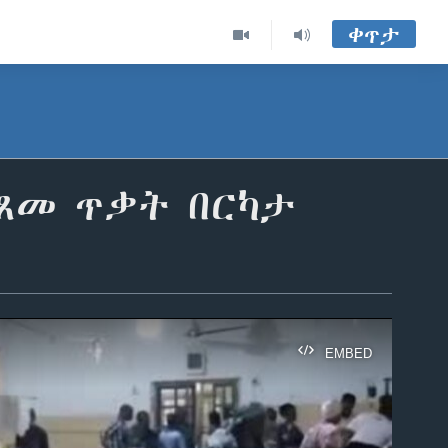
ቀጥታ
ፈጸመ ጥቃት በርካታ
EMBED