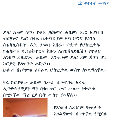
ቀጥተኛ መገናኛ
ዶ/ር አዳም ለማ፤ የቀዶ ሕክምና ሐኪም፣ ዶ/ር ኢሣያስ
ብርሃኑና ዶ/ር በላይ ቤተማርያም የማኅፀንና የፅንስ
ስፔሻሊስቶች፣ ዶ/ር ታመነ አበራ፤ ቀድሞ የሆስፒታሉ
የሕክምና ዳይሬክተርና አሁን ለስፔሻላይዜሽን የጥቁር
አንበሣ ሬዚደንት ሐኪም፣ እንዲሁም ዶ/ር ሪም ጆንግ ሆ፤
ኮርያዊ የአጥንት ሐኪም፡፡
ሁሉም በነቀምቴ ሪፈራል ሆስፒታል ውስጥ አገልግለዋል፡፡
ዛሬ ኮርያዊው ሐኪም ከሥራ ሲሠናበቱ አራቱ
ኢትዮጵያዊያን ግን በቁጥጥር ሥር ውለው ነቀምቴ
በሚገኘው ማረሚያ ቤት ውስጥ ይገኛሉ፡፡
የእነዚህ ለረዥም ዓመታት
አገልግሎት ሰጥተዋል የሚባሉ