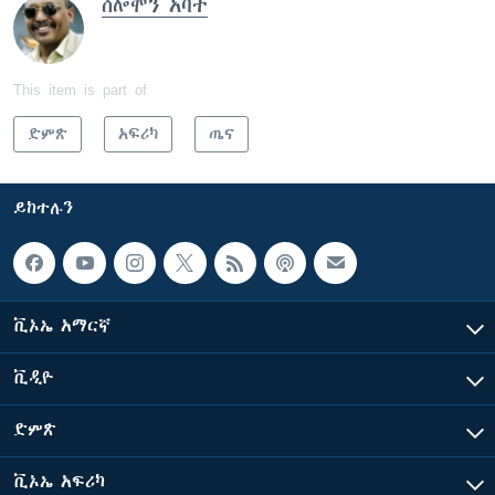
ሰሎሞን አባተ
This item is part of
ድምጽ
አፍሪካ
ጤና
ይከተሉን
ቪኦኤ አማርኛ
ቪዲዮ
ድምጽ
ቪኦኤ አፍሪካ