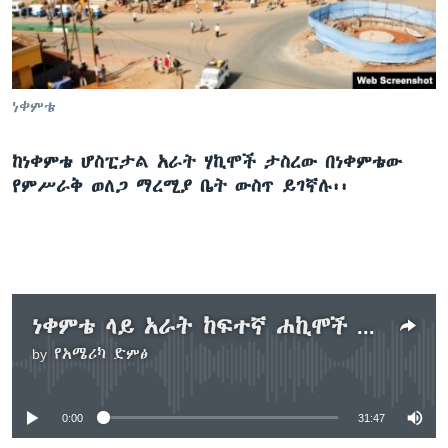
ቋንቋዎች
ነቀምቴ
ከነቀምቴ ሆስፒታል አራት ሃኪሞች ታስረው በነቀምቴው
የምሥራቅ ወለጋ ማረሚያ ቤት ውስጥ ይገኛሉ፡፡
ነቀምቴ ላይ አራት ከፍተኛ ሐኪሞች ታሥረዋል
by
የአሜሪካ ድምፅ
No media source currently available
0:00
31:47