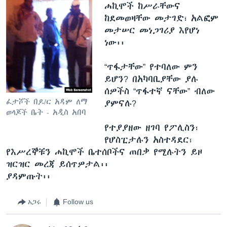
ሐኪሞች ከሥራቸውና
ከደመወዛቸው መታገድ፣ አልፎም
መታሠር መነጋገሪያ እየሆነ
ነው፡፡
“ጥፋታቸው” የተባለው ምን
ይሆን? በአካባቢያቸው ያሉ
ሰዎችስ “ጥፋተኛ ናቸው” ብለው
ፈታሾች በዶ/ር አዳም ለማ
ያምናሉ?
ወላጆች ቤት - አዲስ አበባ
የተያያዘው ዘገባ የፖሊስን፣
የሆስፒታሉን አስተዳደር፣
የእሥረኞቹን ሐኪሞች ቤተሰቦችና ጠበቃ የሚሉትን ይዞ
ዝርዝር መረጃ ይሰጥዎታል፡፡
ያዳምጡት፡፡
አጋሩ
Follow us