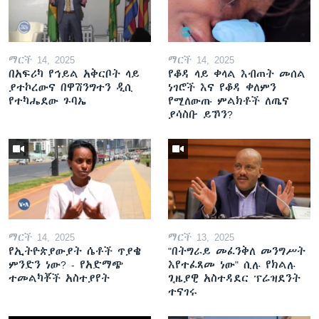
ማርች 14, 2025
ማርች 14, 2025
በአፍሪካ የኅይል አቅርቦት ላይ
የቆዳ ላይ ቀላል እብጠት መሰል
ያተኮረውና በዋሽንግተን ዲሲ
ነገሮች እና የቆዳ ቀለምን
የተካሔደው ጉባኤ
የሚለውጡ ምልክቶች ለጤና
ያሳስቡ ይኾን?
ማርች 14, 2025
ማርች 13, 2025
የኢትዮጵያውያት ሴቶች ጥያቄ
"በትግራይ መፈንቅለ መንግሥት
ምንድን ነው? - የአድማጭ
እየተፈጸመ ነው" ሲሉ የክልሉ
ተመልካቾች አስተያየት
ጊዜያዊ አስተዳደር ፕሬዝደንት
ተናገሩ