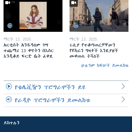
ማርች 13, 2025
ማርች 13, 2025
አርቲስት አንዱዓለም ጎሣ
ሩሲያ የተቆጣጠረቻቸውን
ተጨማሪ 13 ቀናትን በእስር
የዩክሬን ግዛቶች እንደያዘች
እንዲቆይ ፍርድ ቤት ፈቀደ
መቀጠል ትሻለች
ሁሉንም ክፍሎች ይመልከቱ
የቴሌቪዥን ፕሮግራሞችን ይዩ
የራዲዮ ፕሮግራሞችን ይመልከቱ
ይከተሉን