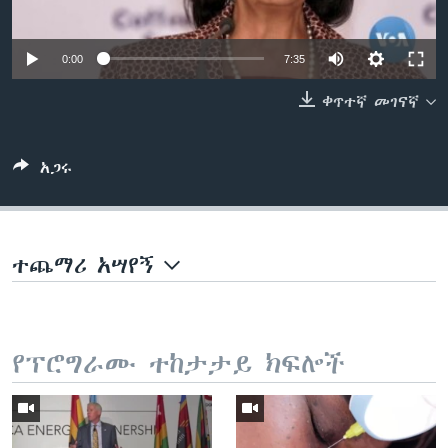
0:00
7:35
ቋንቋዎች
ቀጥተኛ መገናኛ
አጋሩ
ተጨማሪ አሣየኝ
የፕሮግራሙ ተከታታይ ክፍሎች