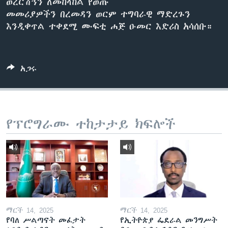
ወረርሽኝን ለመከላከል የወጡ
መመሪያዎችን በረመዳን ወርም ተግባራዊ ማድረጉን
እንዲቀጥል ተቀደሚ ሙፍቲ ሐጅ ዑመር እድሪስ አሳሰቡ።
ቋንቋዎች
አጋሩ
የፕሮግራሙ ተከታታይ ክፍሎች
ማርች 14, 2025
ማርች 14, 2025
የባለ ሥልጣናት መፈታት
የኢትዮጵያ ፌደራል መንግሥት