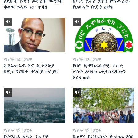
ለደቡብ ሱዳን ውጥረት መርገብ
በዶ.ር ደብረ ጽዮን የሚመራው
ቁልፍ ጉዳይ ነው ተባለ
የህወሓት ቡድን ወቀሰ
ማርች 14, 2025
ማርች 13, 2025
አይኤምኤፍ እና ኢትዮጵያ
የቦሮ ዴሞክራሲያዊ ፓርቲ
በዋጋ ግሽበት ትንበያ ተለያዩ
ሦስት አባላቱ መታሰራቸውን
አስታወቀ
ማርች 12, 2025
ማርች 12, 2025
የትግራይ ክልል ጊዜያዊ
በሐዋሳ ዩኒቨርሲቲ ያገለገሉ 800