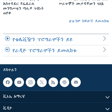
አስተዳደር የፌደራል
ሠራተኞች መታዳቸውን ገለጹ
መንግሥቱን ጣልቃ ገብነት
ጠየቀ
ሁሉንም ክፍሎች ይመልከቱ
የቴሌቪዥን ፕሮግራሞችን ይዩ
የራዲዮ ፕሮግራሞችን ይመልከቱ
ይከተሉን
ቪኦኤ አማርኛ
ቪዲዮ