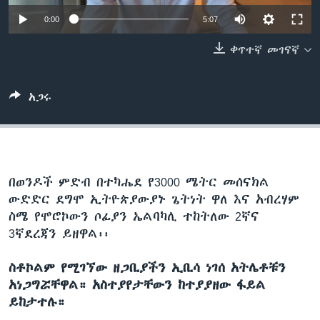
0:00
5:07
ቀጥተኛ መገናኛ
ቋንቋዎች
አጋሩ
በወንዶች ምድብ በተካሔደ የ3000 ሜትር መሰናክል
ውድድር ደግሞ ኢትዮጵያውያኑ ጌትነት ዋለ እና አብረሃም
ስሜ የሞሮኮውን ሶፊያን ኤልባካሊ ተከትለው 2ኛና
3ኛደረጃን ይዘዋል፡፡
ስቶኮልም የሚገኘው ዘጋቢያችን ኢቢሳ ነገሰ አትሌቶቹን
አነጋግሯቸዋል። አስተያየታቸውን ከተያያዘው ፋይል
ይከታተሉ።