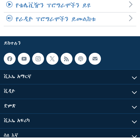
የቴሌቪዥን ፕሮግራሞችን ይዩ
የራዲዮ ፕሮግራሞችን ይመልከቱ
ይከተሉን
ቪኦኤ አማርኛ
ቪዲዮ
ድምጽ
ቪኦኤ አፍሪካ
ስለ እኛ