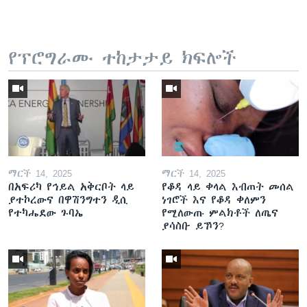
የፕሮግራሙ ተከታታይ ክፍሎች
ማርች 14, 2025
ማርች 14, 2025
በአፍሪካ የኅይል አቅርቦት ላይ
የቆዳ ላይ ቀላል እብጠት መሰል
ያተኮረውና በዋሽንግተን ዲሲ
ነገሮች እና የቆዳ ቀለምን
የተካሔደው ጉባኤ
የሚለውጡ ምልክቶች ለጤና
ያሳስቡ ይኾን?