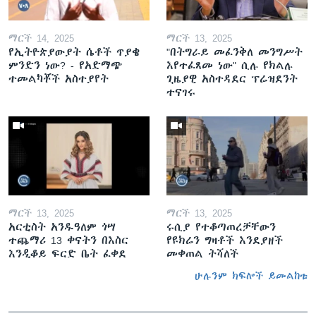
ማርች 14, 2025
ማርች 13, 2025
የኢትዮጵያውያት ሴቶች ጥያቄ
"በትግራይ መፈንቅለ መንግሥት
ምንድን ነው? - የአድማጭ
እየተፈጸመ ነው" ሲሉ የክልሉ
ተመልካቾች አስተያየት
ጊዜያዊ አስተዳደር ፕሬዝደንት
ተናገሩ
ማርች 13, 2025
ማርች 13, 2025
አርቲስት አንዱዓለም ጎሣ
ሩሲያ የተቆጣጠረቻቸውን
ተጨማሪ 13 ቀናትን በእስር
የዩክሬን ግዛቶች እንደያዘች
እንዲቆይ ፍርድ ቤት ፈቀደ
መቀጠል ትሻለች
ሁሉንም ክፍሎች ይመልከቱ