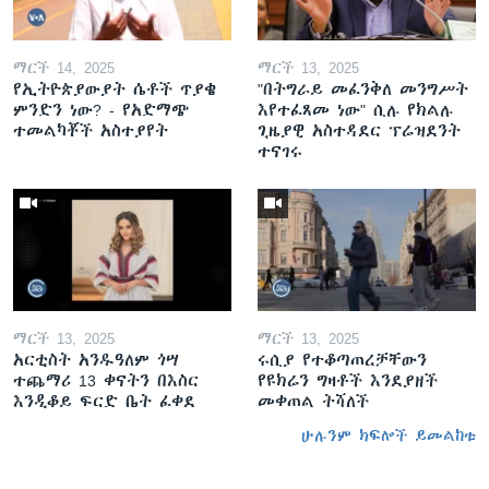
ማርች 14, 2025
ማርች 13, 2025
የኢትዮጵያውያት ሴቶች ጥያቄ
"በትግራይ መፈንቅለ መንግሥት
ምንድን ነው? - የአድማጭ
እየተፈጸመ ነው" ሲሉ የክልሉ
ተመልካቾች አስተያየት
ጊዜያዊ አስተዳደር ፕሬዝደንት
ተናገሩ
ማርች 13, 2025
ማርች 13, 2025
አርቲስት አንዱዓለም ጎሣ
ሩሲያ የተቆጣጠረቻቸውን
ተጨማሪ 13 ቀናትን በእስር
የዩክሬን ግዛቶች እንደያዘች
እንዲቆይ ፍርድ ቤት ፈቀደ
መቀጠል ትሻለች
ሁሉንም ክፍሎች ይመልከቱ