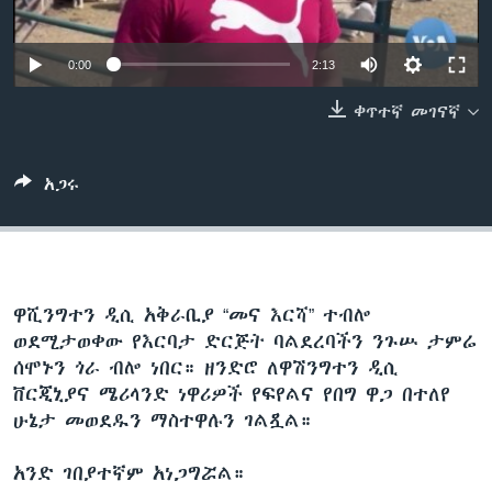
0:00
2:13
ቋንቋዎች
ቀጥተኛ መገናኛ
አጋሩ
ዋሺንግተን ዲሲ አቅራቢያ “መና እርሻ” ተብሎ
ወደሚታወቀው የእርባታ ድርጅት ባልደረባችን ንጉሡ ታምሬ
ሰሞኑን ጎራ ብሎ ነበር። ዘንድሮ ለዋሽንግተን ዲሲ
ቨርጂኒያና ሜሪላንድ ነዋሪዎች የፍየልና የበግ ዋጋ በተለየ
ሁኔታ መወደዱን ማስተዋሉን ገልጿል።
አንድ ገበያተኛም አነጋግሯል።