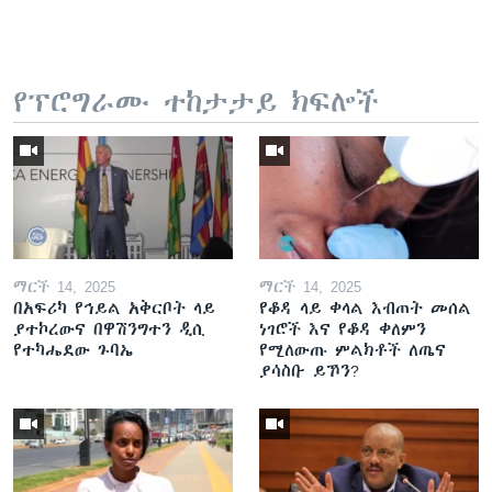
የፕሮግራሙ ተከታታይ ክፍሎች
ማርች 14, 2025
ማርች 14, 2025
በአፍሪካ የኅይል አቅርቦት ላይ
የቆዳ ላይ ቀላል እብጠት መሰል
ያተኮረውና በዋሽንግተን ዲሲ
ነገሮች እና የቆዳ ቀለምን
የተካሔደው ጉባኤ
የሚለውጡ ምልክቶች ለጤና
ያሳስቡ ይኾን?