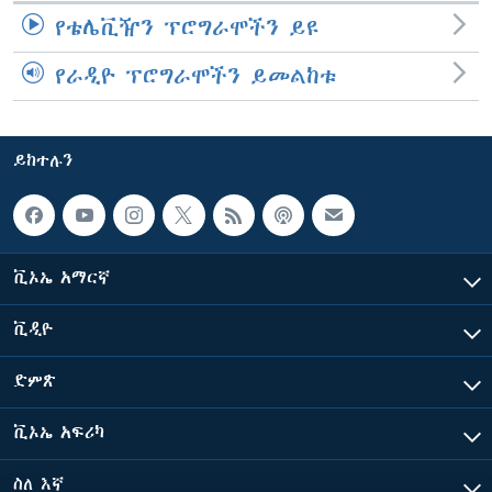
የቴሌቪዥን ፕሮግራሞችን ይዩ
የራዲዮ ፕሮግራሞችን ይመልከቱ
ይከተሉን
ቪኦኤ አማርኛ
ቪዲዮ
ድምጽ
ቪኦኤ አፍሪካ
ስለ እኛ