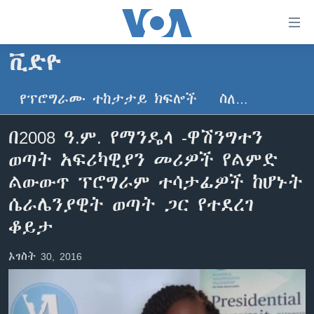
በቀላሉ
የመሥሪያ
ማገናኛዎች
ቪድዮ
ዜና
ወደ
ዋናው
የፕሮግራሙ ተከታታይ ክፍሎች
ስለ…
ኑሮ በጤንነት
ኢትዮጵያ
ይዘት
ጋቢና ቪኦኤ
እለፍ
አፍሪካ
በ2008 ዓ.ም. የማንዴላ -ዋሽንግተን
ወደ
ከምሽቱ ሦስት ሰዓት የአማርኛ ዜና
ዓለምአቀፍ
ወጣት አፍሪካዊያን መሪዎች የልምድ
ዋናው
ቪዲዮ
ይዘት
አሜሪካ
ልውውጥ ፕሮግራም ተሳታፊዎች ከሆኑት
እለፍ
የፎቶ መድብሎች
ሴራሌንያዊት ወጣት ጋር የተደረገ
መካከለኛው ምሥራቅ
ወደ
ቆይታ
ክምችት
ዋናው
ይዘት
ኦገስት 30, 2016
እለፍ
Learning English
ይከተሉን