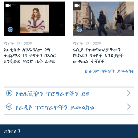
ማርች 13, 2025
ማርች 13, 2025
አርቲስት አንዱዓለም ጎሣ
ሩሲያ የተቆጣጠረቻቸውን
ተጨማሪ 13 ቀናትን በእስር
የዩክሬን ግዛቶች እንደያዘች
እንዲቆይ ፍርድ ቤት ፈቀደ
መቀጠል ትሻለች
ሁሉንም ክፍሎች ይመልከቱ
የቴሌቪዥን ፕሮግራሞችን ይዩ
የራዲዮ ፕሮግራሞችን ይመልከቱ
ይከተሉን