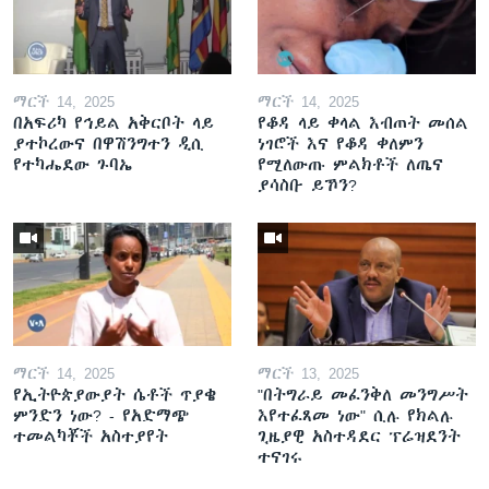
ማርች 14, 2025
ማርች 14, 2025
በአፍሪካ የኅይል አቅርቦት ላይ
የቆዳ ላይ ቀላል እብጠት መሰል
ያተኮረውና በዋሽንግተን ዲሲ
ነገሮች እና የቆዳ ቀለምን
የተካሔደው ጉባኤ
የሚለውጡ ምልክቶች ለጤና
ያሳስቡ ይኾን?
ማርች 14, 2025
ማርች 13, 2025
የኢትዮጵያውያት ሴቶች ጥያቄ
"በትግራይ መፈንቅለ መንግሥት
ምንድን ነው? - የአድማጭ
እየተፈጸመ ነው" ሲሉ የክልሉ
ተመልካቾች አስተያየት
ጊዜያዊ አስተዳደር ፕሬዝደንት
ተናገሩ