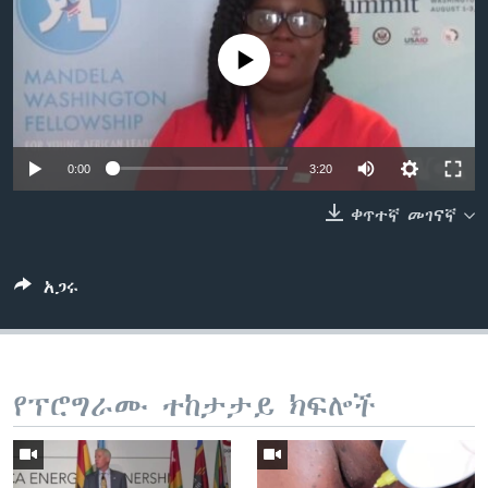
No media source currently available
ቋንቋዎች
0:00
3:20
ቀጥተኛ መገናኛ
አጋሩ
የፕሮግራሙ ተከታታይ ክፍሎች