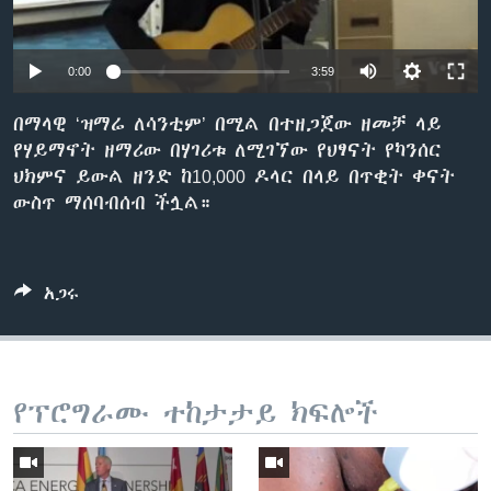
0:00
3:59
ቋንቋዎች
በማላዊ ‘ዝማሬ ለሳንቲም’ በሚል በተዘጋጀው ዘመቻ ላይ
የሃይማኖት ዘማሪው በሃገሪቱ ለሚገኘው የህፃናት የካንሰር
ህክምና ይውል ዘንድ ከ10,000 ዶላር በላይ በጥቂት ቀናት
ውስጥ ማሰባብሰብ ችሏል።
አጋሩ
የፕሮግራሙ ተከታታይ ክፍሎች