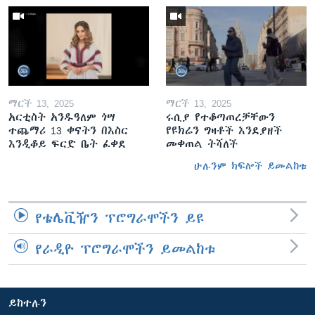
ማርች 13, 2025
ማርች 13, 2025
አርቲስት አንዱዓለም ጎሣ
ሩሲያ የተቆጣጠረቻቸውን
ተጨማሪ 13 ቀናትን በእስር
የዩክሬን ግዛቶች እንደያዘች
እንዲቆይ ፍርድ ቤት ፈቀደ
መቀጠል ትሻለች
ሁሉንም ክፍሎች ይመልከቱ
የቴሌቪዥን ፕሮግራሞችን ይዩ
የራዲዮ ፕሮግራሞችን ይመልከቱ
ይከተሉን