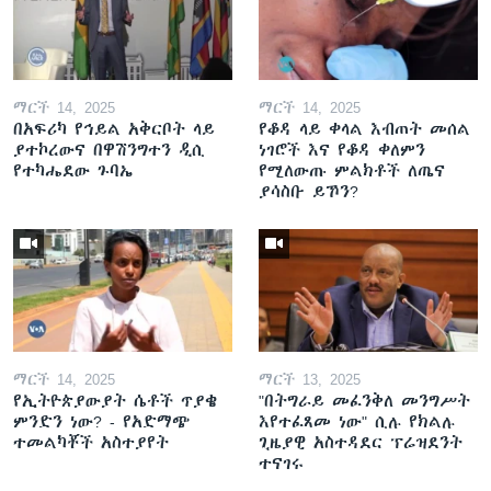
ማርች 14, 2025
ማርች 14, 2025
በአፍሪካ የኅይል አቅርቦት ላይ
የቆዳ ላይ ቀላል እብጠት መሰል
ያተኮረውና በዋሽንግተን ዲሲ
ነገሮች እና የቆዳ ቀለምን
የተካሔደው ጉባኤ
የሚለውጡ ምልክቶች ለጤና
ያሳስቡ ይኾን?
ማርች 14, 2025
ማርች 13, 2025
የኢትዮጵያውያት ሴቶች ጥያቄ
"በትግራይ መፈንቅለ መንግሥት
ምንድን ነው? - የአድማጭ
እየተፈጸመ ነው" ሲሉ የክልሉ
ተመልካቾች አስተያየት
ጊዜያዊ አስተዳደር ፕሬዝደንት
ተናገሩ