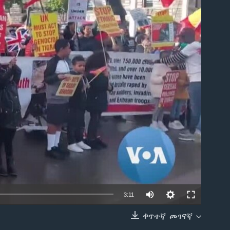
able
3:11
ቀጥተኛ መገናኛ
EMBED