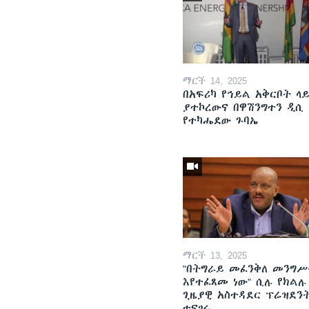
ማርች 14, 2025
በአፍሪካ የኅይል አቅርቦት ላ
ያተኮረውና በዋሽንግተን ዲሲ
የተካሔደው ጉባኤ
ማርች 13, 2025
"በትግራይ መፈንቅለ መንግሥ
እየተፈጸመ ነው" ሲሉ የክልሉ
ጊዜያዊ አስተዳደር ፕሬዝደን
ተናገሩ