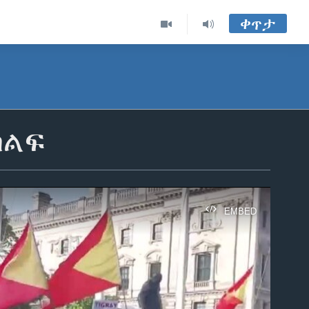
ቀጥታ
ሰልፍ
EMBED