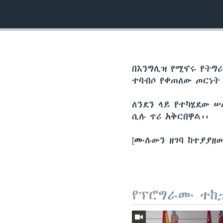
በእንግሊዝ የሚኖሩ የትግ
ተባብሶ የቀጠለው ጦርነት
ለንደን ላይ የተካሄደው ሠ
ሲሉ ጥሪ አቅርበዋል፡፡
[ሙሉውን ዘገባ ከተያያዘው
የፕሮግራሙ ተከ