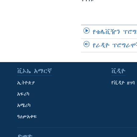
የቴሌቪዥን ፕሮግ
የራዲዮ ፕሮግራሞ
ቪኦኤ አማርኛ
ቪዲዮ
ኢትዮጵያ
የቪዲዮ ዘገባ
አፍሪካ
አሜሪካ
ዓለምአቀፍ
ድምጽ