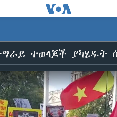
ትግራይ ተወላጆች ያካሄዱት 