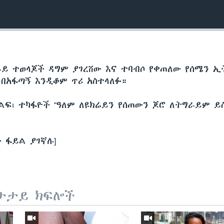
ራይ ተወላጆች ዳግም ያገረሸው እና ተባብሶ የቀጠለው የሰሜን ኢ
 በአፋጣኝ እንዲቆም ጥሪ አስተላለፉ።
ልፍ፣ ተካፋዮች “ዓለም ለዩክሬይን የሰጠውን ጆሮ ለትግራይም ይስ
 ፋይል ያገኛሉ]
ታታይ ክፍሎች