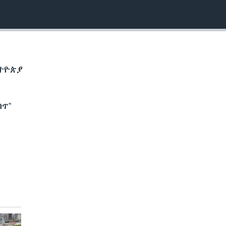
ትዮጵያ
ጥ”