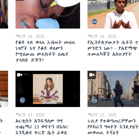
ማርች 14, 2025
ማርች 14, 2025
ይ
የቆዳ ላይ ቀላል እብጠት መሰል
የኢትዮጵያውያት ሴቶች ጥ
ነገሮች እና የቆዳ ቀለምን
ምንድን ነው? - የአድማጭ
የሚለውጡ ምልክቶች ለጤና
ተመልካቾች አስተያየት
ያሳስቡ ይኾን?
ማርች 13, 2025
ማርች 13, 2025
ት
አርቲስት አንዱዓለም ጎሣ
ሩሲያ የተቆጣጠረቻቸውን
ተጨማሪ 13 ቀናትን በእስር
የዩክሬን ግዛቶች እንደያዘች
ት
እንዲቆይ ፍርድ ቤት ፈቀደ
መቀጠል ትሻለች