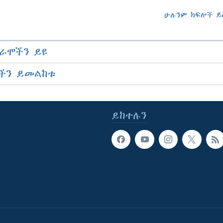
ሁሉንም ክፍሎች ይ
ራሞችን ይዩ
ችን ይመልከቱ
ይከተሉን