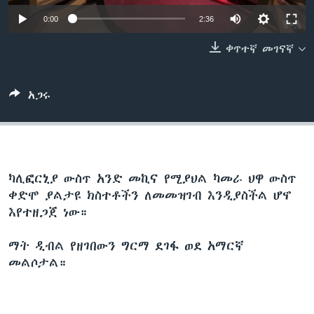
0:00
2:36
ቀጥተኛ መገናኛ
ቋንቋዎች
አጋሩ
ካሊፎርኒያ ውስጥ አንድ መኪና የሚያህል ካመራ ህዋ ውስጥ
ቀድሞ ያልታዩ ክስተቶችን ለመመዝገብ እንዲያስችል ሆኖ
እየተዘጋጀ ነው።
ማት ዲብል የዘገበውን ግርማ ደገፋ ወደ አማርኛ
መልሶታል።