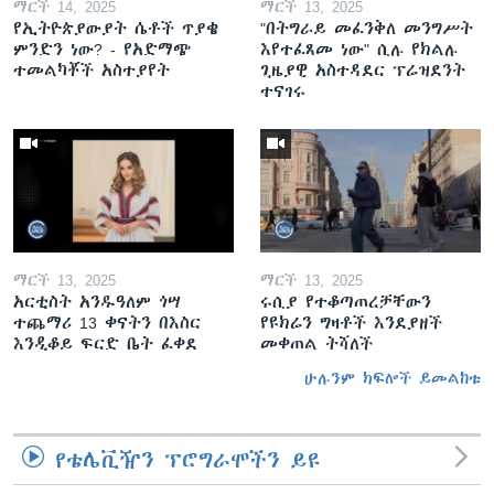
ማርች 14, 2025
ማርች 13, 2025
የኢትዮጵያውያት ሴቶች ጥያቄ
"በትግራይ መፈንቅለ መንግሥት
ምንድን ነው? - የአድማጭ
እየተፈጸመ ነው" ሲሉ የክልሉ
ተመልካቾች አስተያየት
ጊዜያዊ አስተዳደር ፕሬዝደንት
ተናገሩ
ማርች 13, 2025
ማርች 13, 2025
አርቲስት አንዱዓለም ጎሣ
ሩሲያ የተቆጣጠረቻቸውን
ተጨማሪ 13 ቀናትን በእስር
የዩክሬን ግዛቶች እንደያዘች
እንዲቆይ ፍርድ ቤት ፈቀደ
መቀጠል ትሻለች
ሁሉንም ክፍሎች ይመልከቱ
የቴሌቪዥን ፕሮግራሞችን ይዩ