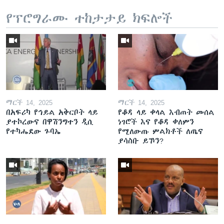
የፕሮግራሙ ተከታታይ ክፍሎች
ማርች 14, 2025
ማርች 14, 2025
በአፍሪካ የኅይል አቅርቦት ላይ
የቆዳ ላይ ቀላል እብጠት መሰል
ያተኮረውና በዋሽንግተን ዲሲ
ነገሮች እና የቆዳ ቀለምን
የተካሔደው ጉባኤ
የሚለውጡ ምልክቶች ለጤና
ያሳስቡ ይኾን?