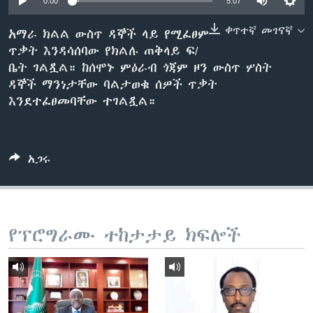
0:00
5:07
ቀጥተኛ መገናኛ
አማራ ክልል ውስጥ ዳኞች ላይ የሚፈፀም
ጥቃት እንዳሳሰባው የክልሉ ጠቅላይ ፍ/
ቋንቋዎች
ቤት ገልጿል። ከሰሞኑ ምዕራብ ጎጃም ዞን ውስጥ ሦስት
ዳኞች ማንነታቸው ባልታወቁ ሰዎች ጥቃት
እንደተፈፀመባቸው ተገልጿል።
አጋሩ
የፕሮግራሙ ተከታታይ ክፍሎች