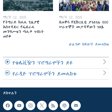
ማርች 12, 2025
ማርች 12, 2025
የትግራይ ክልል ጊዜያዊ
በሐዋሳ ዩኒቨርሲቲ ያገለገሉ 800
አስተዳደር የፌደራል
ሠራተኞች መታዳቸውን ገለጹ
መንግሥቱን ጣልቃ ገብነት
ጠየቀ
ሁሉንም ክፍሎች ይመልከቱ
የቴሌቪዥን ፕሮግራሞችን ይዩ
የራዲዮ ፕሮግራሞችን ይመልከቱ
ይከተሉን