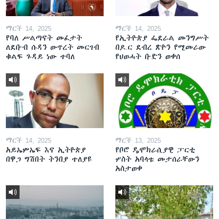
ማርች 14, 2025
ማርች 14, 2025
የባለ ሥልጣናት መፈታት
የኢትዮጵያ ፌደራል መንግሥት
ለደቡብ ሱዳን ውጥረት መርገብ
በዶ.ር ደብረ ጽዮን የሚመራው
ቁልፍ ጉዳይ ነው ተባለ
የህወሓት ቡድን ወቀሰ
ማርች 14, 2025
ማርች 13, 2025
አይኤምኤፍ እና ኢትዮጵያ
የቦሮ ዴሞክራሲያዊ ፓርቲ
በዋጋ ግሽበት ትንበያ ተለያዩ
ሦስት አባላቱ መታሰራቸውን
አስታወቀ