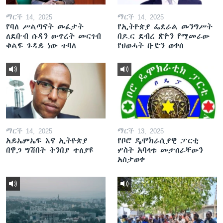
ማርች 14, 2025
ማርች 14, 2025
የባለ ሥልጣናት መፈታት
የኢትዮጵያ ፌደራል መንግሥት
ለደቡብ ሱዳን ውጥረት መርገብ
በዶ.ር ደብረ ጽዮን የሚመራው
ቁልፍ ጉዳይ ነው ተባለ
የህወሓት ቡድን ወቀሰ
ማርች 14, 2025
ማርች 13, 2025
አይኤምኤፍ እና ኢትዮጵያ
የቦሮ ዴሞክራሲያዊ ፓርቲ
በዋጋ ግሽበት ትንበያ ተለያዩ
ሦስት አባላቱ መታሰራቸውን
አስታወቀ