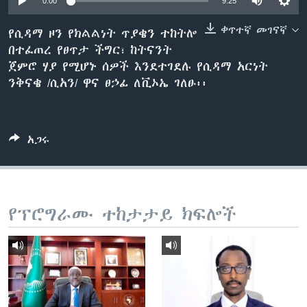
0:00
9:25
ቀጥተኛ መገናኛ
የሲዳማ ዞን የክልልነት ጥያቄን ተከትሎ
በተፈጠረ የፀጥታ ችግር፣ ከትናንት
ቋንቋዎች
ጀምሮ ሃያ የሚሆኑ ሰዎች እንደተገደሉ የሲዳማ አርነት
ንቅናቄ /ሲአን/ ዋና ፀኃፊ ለቪኦኤ ገለፁ፡፡
አጋሩ
የፕሮግራሙ ተከታታይ ክፍሎች