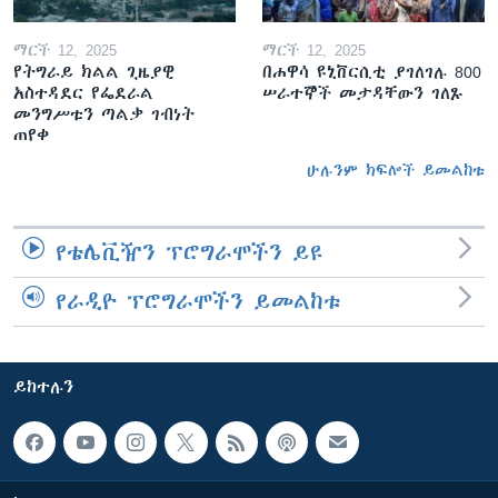
ማርች 12, 2025
ማርች 12, 2025
የትግራይ ክልል ጊዜያዊ
በሐዋሳ ዩኒቨርሲቲ ያገለገሉ 800
አስተዳደር የፌደራል
ሠራተኞች መታዳቸውን ገለጹ
መንግሥቱን ጣልቃ ገብነት
ጠየቀ
ሁሉንም ክፍሎች ይመልከቱ
የቴሌቪዥን ፕሮግራሞችን ይዩ
የራዲዮ ፕሮግራሞችን ይመልከቱ
ይከተሉን