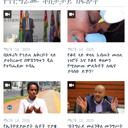
የፕሮግራሙ ተከታታይ ክፍሎች
ማርች 14, 2025
ማርች 14, 2025
በአፍሪካ የኅይል አቅርቦት ላይ
የቆዳ ላይ ቀላል እብጠት መሰል
ያተኮረውና በዋሽንግተን ዲሲ
ነገሮች እና የቆዳ ቀለምን
የተካሔደው ጉባኤ
የሚለውጡ ምልክቶች ለጤና
ያሳስቡ ይኾን?
ማርች 14, 2025
ማርች 13, 2025
የኢትዮጵያውያት ሴቶች ጥያቄ
"በትግራይ መፈንቅለ መንግሥት