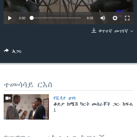
0:00
8:05
ቋንቋዎች
ቀጥተኛ መገናኛ
አጋሩ
ተመሳሳይ ርእስ
የቪዲዮ ዘገባ
ቆይታ ከሜሽ ካርት መስራቾች ጋር- ክፍል
1