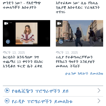
ምንድን ነው? - የአድማጭ
እየተፈጸመ ነው" ሲሉ የክልሉ
ተመልካቾች አስተያየት
ጊዜያዊ አስተዳደር ፕሬዝደንት
ተናገሩ
ማርች 13, 2025
ማርች 13, 2025
አርቲስት አንዱዓለም ጎሣ
ሩሲያ የተቆጣጠረቻቸውን
ተጨማሪ 13 ቀናትን በእስር
የዩክሬን ግዛቶች እንደያዘች
እንዲቆይ ፍርድ ቤት ፈቀደ
መቀጠል ትሻለች
ሁሉንም ክፍሎች ይመልከቱ
የቴሌቪዥን ፕሮግራሞችን ይዩ
የራዲዮ ፕሮግራሞችን ይመልከቱ