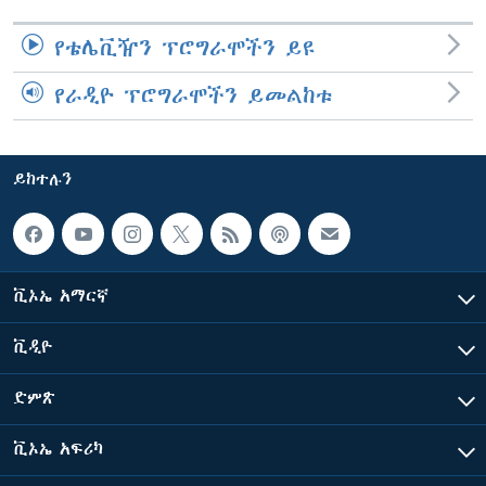
የቴሌቪዥን ፕሮግራሞችን ይዩ
የራዲዮ ፕሮግራሞችን ይመልከቱ
ይከተሉን
ቪኦኤ አማርኛ
ቪዲዮ
ድምጽ
ቪኦኤ አፍሪካ