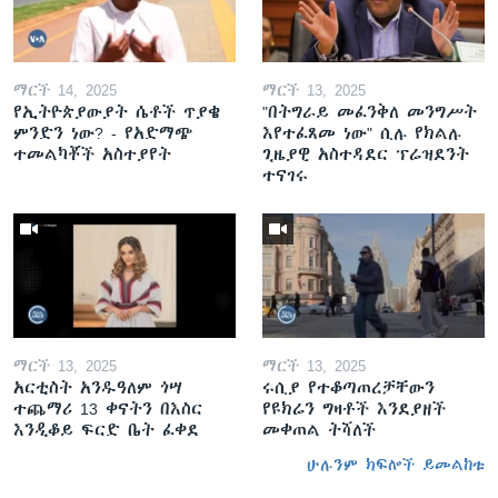
ማርች 14, 2025
ማርች 13, 2025
የኢትዮጵያውያት ሴቶች ጥያቄ
"በትግራይ መፈንቅለ መንግሥት
ምንድን ነው? - የአድማጭ
እየተፈጸመ ነው" ሲሉ የክልሉ
ተመልካቾች አስተያየት
ጊዜያዊ አስተዳደር ፕሬዝደንት
ተናገሩ
ማርች 13, 2025
ማርች 13, 2025
አርቲስት አንዱዓለም ጎሣ
ሩሲያ የተቆጣጠረቻቸውን
ተጨማሪ 13 ቀናትን በእስር
የዩክሬን ግዛቶች እንደያዘች
እንዲቆይ ፍርድ ቤት ፈቀደ
መቀጠል ትሻለች
ሁሉንም ክፍሎች ይመልከቱ