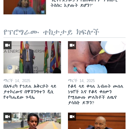
ትስስር እያጡት ይሆን?”
የፕሮግራሙ ተከታታይ ክፍሎች
ማርች 14, 2025
ማርች 14, 2025
በአፍሪካ የኅይል አቅርቦት ላይ
የቆዳ ላይ ቀላል እብጠት መሰል
ያተኮረውና በዋሽንግተን ዲሲ
ነገሮች እና የቆዳ ቀለምን
የተካሔደው ጉባኤ
የሚለውጡ ምልክቶች ለጤና
ያሳስቡ ይኾን?