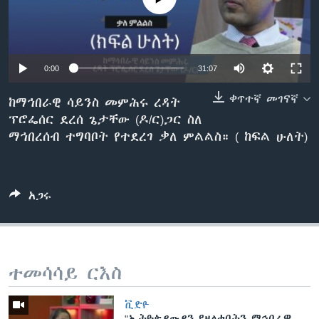
ቋንቋዎች
0:00
31:07
ቀጥተኛ መገናኛ
ከማኅበራዊ ሳይንስ መምሕሩ ረዳት
ፕሮፌሰር ደረሰ ጌታቸው (ዶ/ር)ጋር ስለ
ማኅበረሰብ ተግባቦት የተደረገ ቃለ ምልልስ። ( ከፍል ሁለት)
አጋሩ
ተመሳሳይ ርእስ
ቪድዮ
"ኢትዮጵያውያን የዘለቁበትን ማኅበራዊ