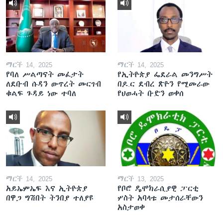
ማርች 14, 2025
ማርች 14, 2025
የባለ ሥልጣናት መፈታት
የኢትዮጵያ ፌደራል መንግሥት
ለደቡብ ሱዳን ውጥረት መርገብ
በዶ.ር ደብረ ጽዮን የሚመራው
ቁልፍ ጉዳይ ነው ተባለ
የህወሓት ቡድን ወቀሰ
ማርች 14, 2025
ማርች 13, 2025
አይኤምኤፍ እና ኢትዮጵያ
የቦሮ ዴሞክራሲያዊ ፓርቲ
በዋጋ ግሽበት ትንበያ ተለያዩ
ሦስት አባላቱ መታሰራቸውን
አስታወቀ