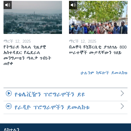
ማርች 12, 2025
ማርች 12, 2025
የትግራይ ክልል ጊዜያዊ
በሐዋሳ ዩኒቨርሲቲ ያገለገሉ 800
አስተዳደር የፌደራል
ሠራተኞች መታዳቸውን ገለጹ
መንግሥቱን ጣልቃ ገብነት
ጠየቀ
ሁሉንም ክፍሎች ይመልከቱ
የቴሌቪዥን ፕሮግራሞችን ይዩ
የራዲዮ ፕሮግራሞችን ይመልከቱ
ይከተሉን