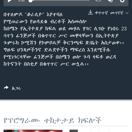
0:00
4:27
ቀጥተኛ መገናኛ
በተለምዶ "ቆራሊዮ" እየተባለ
የሚጠራውን የወዳደቁ ብረቶች አስመስሎ
ቋንቋዎች
ከሰሜኑ የኢትዮጵያ ክፍል ወደ መሃል ሃገር ሊገቡ የነበሩ 23
ሳጥን ፈንጅዎች በቁጥጥር ሥር መዋላቸውን በኢትዮጵያ
ጉምሩክ ኮሚሽን የኮምቦልቻ ቅርንጫፍ ጽ/ቤት አስታወቀ፡፡
ግዙፍ ህንጻዎችንና ድልድዮችን ማፍረስ እንደሚችሉ
የሚነገርላቸው ፈንጅዎች በሰሜን ወሎ ጉባ ላፍቶ ወረዳ
ከትናንት በስቲያ በቁጥጥር ሥር ውሏል፡፡
አጋሩ
የፕሮግራሙ ተከታታይ ክፍሎች