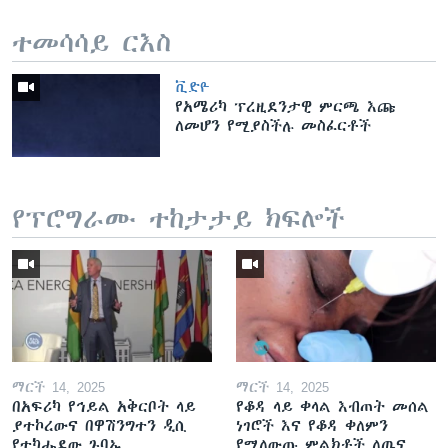
ተመሳሳይ ርእስ
ቪድዮ
የአሜሪካ ፕረዚደንታዊ ምርጫ እጩ
ለመሆን የሚያስችሉ መስፈርቶች
የፕሮግራሙ ተከታታይ ክፍሎች
ማርች 14, 2025
ማርች 14, 2025
በአፍሪካ የኅይል አቅርቦት ላይ
የቆዳ ላይ ቀላል እብጠት መሰል
ያተኮረውና በዋሽንግተን ዲሲ
ነገሮች እና የቆዳ ቀለምን
የተካሔደው ጉባኤ
የሚለውጡ ምልክቶች ለጤና