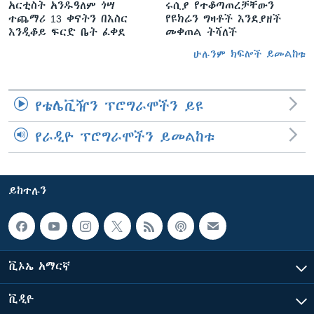
አርቲስት አንዱዓለም ጎሣ
ሩሲያ የተቆጣጠረቻቸውን
ተጨማሪ 13 ቀናትን በእስር
የዩክሬን ግዛቶች እንደያዘች
እንዲቆይ ፍርድ ቤት ፈቀደ
መቀጠል ትሻለች
ሁሉንም ክፍሎች ይመልከቱ
የቴሌቪዥን ፕሮግራሞችን ይዩ
የራዲዮ ፕሮግራሞችን ይመልከቱ
ይከተሉን
ቪኦኤ አማርኛ
ቪዲዮ