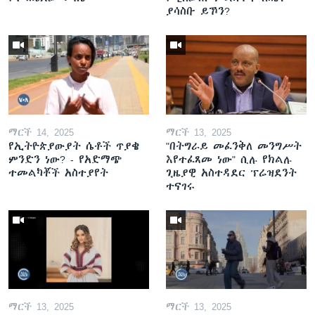
ያሳስቡ ይኾን?
ማርች 14, 2025
ማርች 13, 2025
የኢትዮጵያውያት ሴቶች ጥያቄ
"በትግራይ መፈንቅለ መንግሥት
ምንድን ነው? - የአድማጭ
እየተፈጸመ ነው" ሲሉ የክልሉ
ተመልካቾች አስተያየት
ጊዜያዊ አስተዳደር ፕሬዝደንት
ተናገሩ
ማርች 13, 2025
ማርች 13, 2025