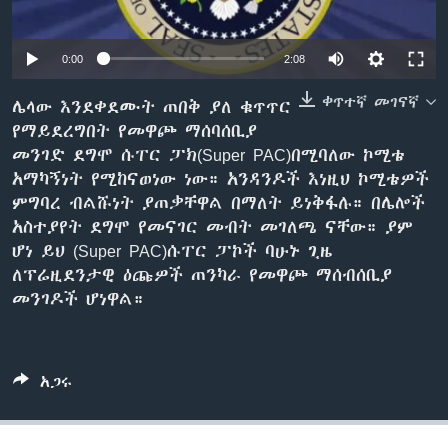
0:00
2:08
ቋንቋዎች
ቀጥተኛ መገናኛ
ሌላው እንደቀደሙት ጠበቅ ያለ ቁጥጥር
የማይደረግበት የመዋጮ ማሰባሰቢያ
መንገድ ደግሞ ሱፐር ፓክ(Super PAC)በሚባለው ኮሚቴ
አማካኝነት የሚከናወነው ነው። አንዳንዶች እነዚህ ኮሚቴዎች
ምግባረ ብልሹነት ያጠቃቸዋል በማለት ይነቅፋሉ። በሌሎች
አስተያየት ደግሞ የመናገር መብት መገለጫ ናቸው። ያም
ሆነ ይህ (Super PAC)ሱፐር ፓኮች ባሁኑ ጊዜ
ለፕሬዚደንታዊ ዕጩዎች ጠንካራ የመዋጮ ማሰብሰቢያ
መንገዶች ሆነዋል።
አጋሩ