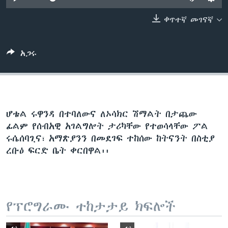
ቀጥተኛ መገናኛ
ቋንቋዎች
አጋሩ
ሆቴል ሩዋንዳ በተባለውና ለኦሳክር ሽማልት በታጨው
ፊልም የሰብአዊ አገልግሎት ታሪካቸው የተወሳላቸው ፖል
ሩሴሰባጊና፣ አማጽያንን በመደገፍ ተከሰው ከትናንት በስቲያ
ረቡዕ ፍርድ ቤት ቀርበዋል፡፡
የፕሮግራሙ ተከታታይ ክፍሎች