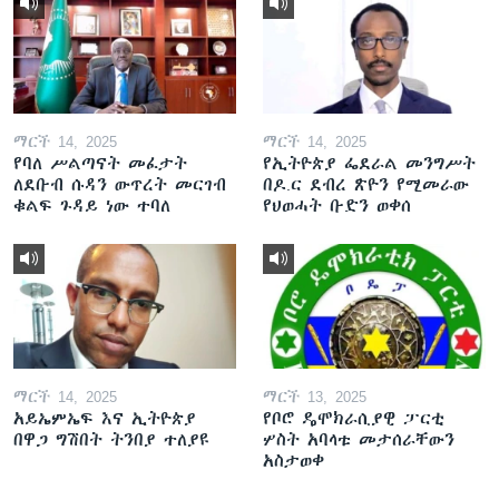
ማርች 14, 2025
ማርች 14, 2025
የባለ ሥልጣናት መፈታት
የኢትዮጵያ ፌደራል መንግሥት
ለደቡብ ሱዳን ውጥረት መርገብ
በዶ.ር ደብረ ጽዮን የሚመራው
ቁልፍ ጉዳይ ነው ተባለ
የህወሓት ቡድን ወቀሰ
ማርች 14, 2025
ማርች 13, 2025
አይኤምኤፍ እና ኢትዮጵያ
የቦሮ ዴሞክራሲያዊ ፓርቲ
በዋጋ ግሽበት ትንበያ ተለያዩ
ሦስት አባላቱ መታሰራቸውን
አስታወቀ