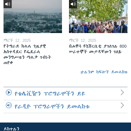
ማርች 12, 2025
ማርች 12, 2025
የትግራይ ክልል ጊዜያዊ
በሐዋሳ ዩኒቨርሲቲ ያገለገሉ 800
አስተዳደር የፌደራል
ሠራተኞች መታዳቸውን ገለጹ
መንግሥቱን ጣልቃ ገብነት
ጠየቀ
ሁሉንም ክፍሎች ይመልከቱ
የቴሌቪዥን ፕሮግራሞችን ይዩ
የራዲዮ ፕሮግራሞችን ይመልከቱ
ይከተሉን